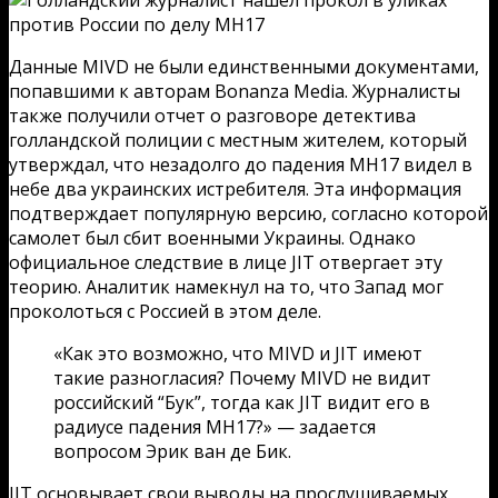
Данные MIVD не были единственными документами,
попавшими к авторам Bonanza Media. Журналисты
также получили отчет о разговоре детектива
голландской полиции с местным жителем, который
утверждал, что незадолго до падения MH17 видел в
небе два украинских истребителя. Эта информация
подтверждает популярную версию, согласно которой
самолет был сбит военными Украины. Однако
официальное следствие в лице JIT отвергает эту
теорию. Аналитик намекнул на то, что Запад мог
проколоться с Россией в этом деле.
«Как это возможно, что MIVD и JIT имеют
такие разногласия? Почему MIVD не видит
российский “Бук”, тогда как JIT видит его в
радиусе падения MH17?» — задается
вопросом Эрик ван де Бик.
JIT основывает свои выводы на прослушиваемых