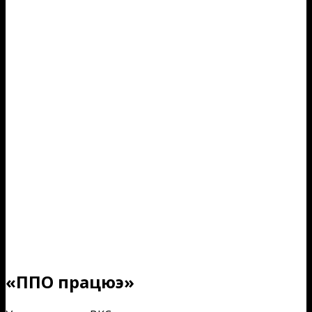
«ППО працюэ»