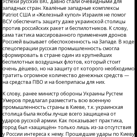
Успехи русских ВКС давно стали очевидными для
западных стран. Хвалёные западные комплексы
Patriot США и «Железный купол» Израиля не помог
ВСУ обеспечить защиту даже украинской столицы
против российских ракет и беспилотников. К слову,
сама тактика массированного применения дронов
Россией вызывает обеспокоенность на Западе. В ходе
спецоперации русская промышленность смогла
сформировать в стране один из крупнейших
беспилотных воздушных флотов, который стоит
очень дёшево, но на защиту от которого необходимо
тратить огромное количество денежных средств —
на средства ПВО и на боеприпасы для них.
К слову, ранее министр обороны Украины Рустем
Умеров предлагал разместить всю военную
промышленность страны в Киеве, т.к. украинская
столица была якобы лучше всего защищена от
ударов русской армии. Как показывает практика,
город был «защищён» только лишь из-за отсутствия
у России интереса к нему. Прошедшие удары по Киеву