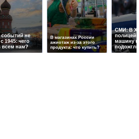
СМИ: В Х
 событий не
полицей
В магазинах России
с 1945: чего
машину н
ажиотаж из-за этого
 всем нам?
подожгли
продукта: что купить?