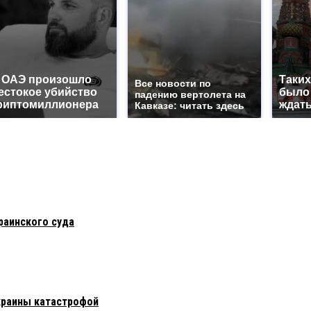
 ОАЭ произошло
Таких
Все новости по
естокое убийство
было 
падению вертолета на
риптомиллионера
ждать
Кавказе: читать здесь
раинского суда
Украины катастрофой