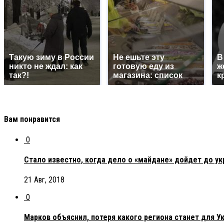
Такую зиму в России
Не ешьте эту
В
никто не ждал: как
готовую еду из
ж
так?!
магазина: список
к
Вам понравится
0
Стало известно, когда дело о «майдане» дойдет до ук
21 Авг, 2018
0
Марков объяснил, потеря какого региона станет для 