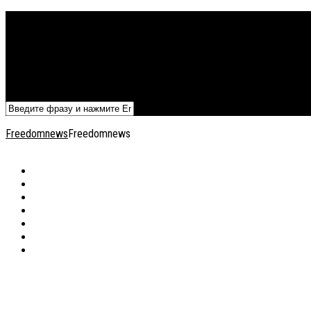
Политика
Экономика
Военный архив
Общество
Мнения
Добавить статью
Freedomnews
Freedomnews