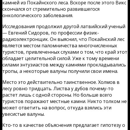
камней из Покайнского леса. Вскоре после этого Викс
скончался от стремительно развившегося
онкологического заболевания.
Исследования продолжил другой латвийский ученый
— Евгений Сидоров, по профессии физик-
радиоэлектронщик. Он выяснил, что Покайнский лес
является местом паломничества многочисленных
туристов, привлеченных слухами о том, что край этот
обладает целительной силой. Уже к тому времени
силами энтузиастов между камнями прокладывались
тропы, а некоторые валуны получили свои имена.
Место это действительно таинственное. Холмов в
лесу ровно тридцать. Листва у дубов почему-то
растет лишь с одной стороны. Но больше всего
туристов поражают местные камни. Никто толком не
может ответить на вопрос, откуда взялись эти
увесистые валуны.
Кто-то в качестве объяснения предлагает гипотезу о