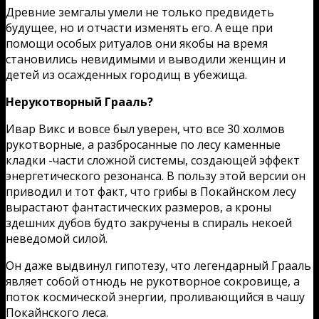
Древние земгалы умели не только предвидеть
будущее, но и отчасти изменять его. А еще при
помощи особых ритуалов они якобы на время
становились невидимыми и выводили женщин и
детей из осажденных городищ в убежища.
Нерукотворный Грааль?
Ивар Викс и вовсе был уверен, что все 30 холмов
рукотворные, а разбросанные по лесу каменные
кладки -части сложной системы, создающей эффект
энергетического резонанса. В пользу этой версии он
приводил и тот факт, что грибы в Покайнском лесу
вырастают фантастических размеров, а кроны
здешних дубов будто закручены в спираль некоей
неведомой силой.
Он даже выдвинул гипотезу, что легендарный Грааль
являет собой отнюдь не рукотворное сокровище, а
поток космической энергии, проливающийся в чашу
Покайнского леса.