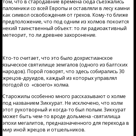
том, что в стародавние времена сюда съезжались
паломники со всей Европы и оставляли в лесу камни
как символ освобождения от грехов. Кому-то ближе
предположение, что под одним из холмов покоится
некий таинственный объект: то ли радиоактивный
метеорит, то ли древнее захоронение.
Кто-то считает, что это было дохристианское
языческое святилище земгалов (одного из балтских
народов). Порой говорят, что здесь собирались 30
жрецов-друидов, каждый из которых управлял
погодой со «своего» холма.
Старожилы особенно много рассказывают о холме
под названием Зиккурат. Не исключено, что холм
этот рукотворный и когда-то был полым. Зиккурат
может быть чем-то вроде дольмена -святилища
эпохи мегалитов, предназначенного для перехода в
мир иной жрецов и отшельников.