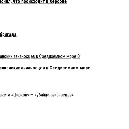
снил, что происходит в Херсоне
 бригада
0
ериканских авианосцев в Средиземном море
акета «Циркон» — «убийца авианосцев»