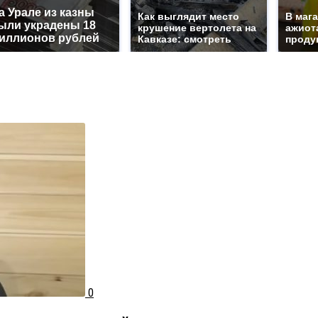
а Урале из казны
Как выглядит место
В маг
ыли украдены 18
крушение вертолета на
ажиота
иллионов рублей
Кавказе: смотреть
продук
0