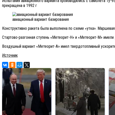
Испытания авиационного варианта производились с самолета Ту-9
прекращена в 1992 г
авиационный вариант базирования
Конструктивно ракета была выполнена по схеме «утка». Маршева
Стартово-разгонная ступень «Метеорит-Н» и «Метеорит-М» имели
Воздушный вариант «Метеорит-А» имел твердотопливный ускорител
Источник