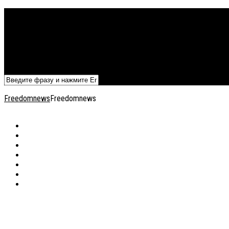
Политика
Экономика
Военный архив
Общество
Мнения
Добавить статью
Freedomnews
Freedomnews