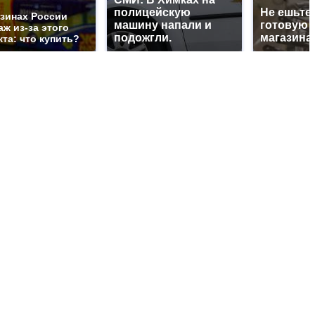
полицейскую
Не ешьте 
азинах России
машину напали и
готовую 
ж из-за этого
подожгли.
магазина
та: что купить?