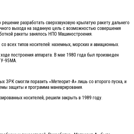
о решение разработать сверхзвуковую крылатую ракету дальнего
очного выхода на заданную цель с возможностью совершения
аботкой ракеты занялось НПО Машиностроения.
со всех типов носителей: наземных, морских и авиационных.
ходе построения аппарата. В мае 1980 года был произведен
ТУ-95МА.
ых ЗРК смогли поразить «Метеорит-А» лишь со второго пуска, и
темы защиты и программа маневрирования.
ированных носителей, решили закрыть в 1989 году.