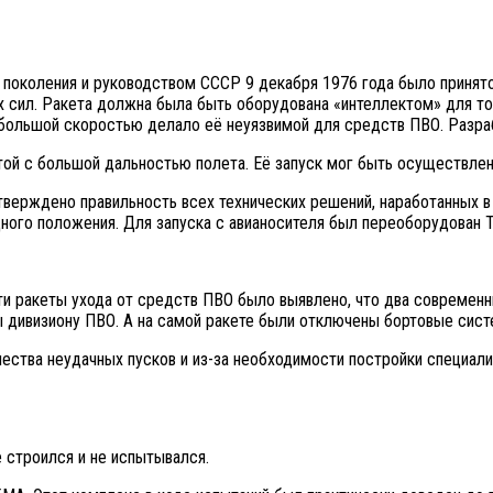
 поколения и руководством СССР 9 декабря 1976 года было принят
ых сил. Ракета должна была быть оборудована «интеллектом» для т
с большой скоростью делало её неуязвимой для средств ПВО. Разр
ой с большой дальностью полета. Её запуск мог быть осуществлен 
верждено правильность всех технических решений, наработанных в 
одного положения. Для запуска с авианосителя был переоборудован 
и ракеты ухода от средств ПВО было выявлено, что два современн
тны дивизиону ПВО. А на самой ракете были отключены бортовые сис
ства неудачных пусков и из-за необходимости постройки специализ
 строился и не испытывался.