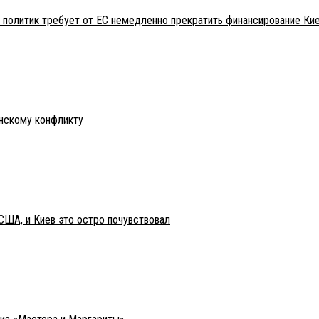
 политик требует от ЕС немедленно прекратить финансирование Ки
инскому конфликту
США, и Киев это остро почувствовал