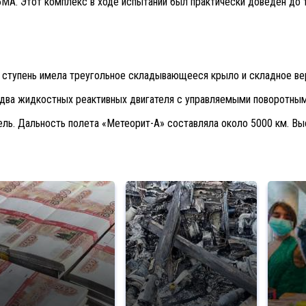
5МА. Этот комплекс в ходе испытаний был практически доведен до
я ступень имела треугольное складывающееся крыло и складное ве
 два жидкостных реактивных двигателя с управляемыми поворотным
ь. Дальность полета «Метеорит-А» составляла около 5000 км. Выс