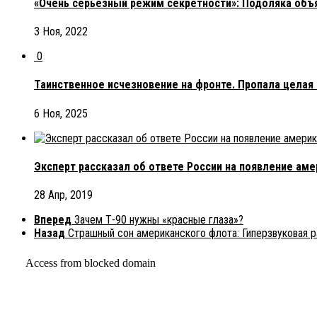
«Очень серьезный режим секретности»: Подоляка объя
3 Ноя, 2022
0
Таинственное исчезновение на фронте. Пропала целая
6 Ноя, 2025
Эксперт рассказал об ответе России на появление ам
28 Апр, 2019
Вперед
Зачем Т-90 нужны «красные глаза»?
Назад
Страшный сон американского флота: Гиперзвуковая р