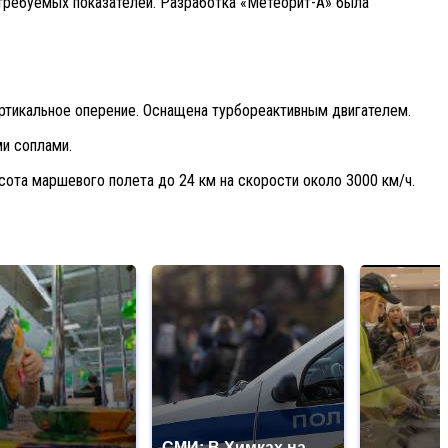
 требуемых показателей. Разработка «Метеорит-А» была
ртикальное оперение. Оснащена турбореактивным двигателем.
и соплами.
ота маршевого полета до 24 км на скорости около 3000 км/ч.
СМИ: В Химках на