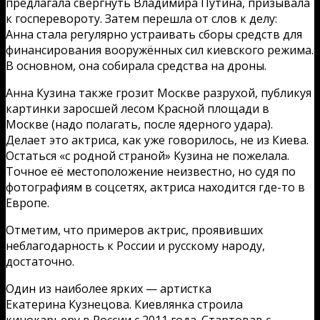
предлагала свергнуть Владимира Путина, призывала
к госперевороту. Затем перешла от слов к делу:
Анна стала регулярно устраивать сборы средств для
финансирования вооружённых сил киевского режима.
В основном, она собирала средства на дроны.
Анна Кузина также грозит Москве разрухой, публикуя
картинки заросшей лесом Красной площади в
Москве (надо полагать, после ядерного удара).
Делает это актриса, как уже говорилось, не из Киева.
Остаться «с родной страной» Кузина не пожелала.
Точное её местоположение неизвестно, но судя по
фотографиям в соцсетях, актриса находится где-то в
Европе.
Отметим, что примеров актрис, проявивших
неблагодарность к России и русскому народу,
достаточно.
Один из наиболее ярких — артистка
Екатерина Кузнецова. Киевлянка строила
кинокарьеру в России с 2011 года. Стартовав с