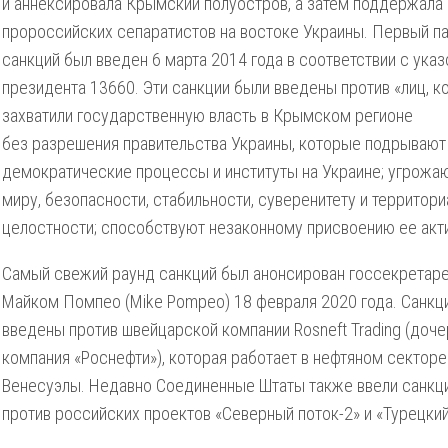
и аннексировала Крымский полуостров, а затем поддержала
пророссийских сепаратистов на востоке Украины. Первый п
санкций был введен 6 марта 2014 года в соответствии с ука
президента 13660. Эти санкции были введены против «лиц, 
захватили государственную власть в Крымском регионе
без разрешения правительства Украины, которые подрывают
демократические процессы и институты на Украине; угрожа
миру, безопасности, стабильности, суверенитету и территор
целостности; способствуют незаконному присвоению ее акт
Самый свежий раунд санкций был анонсирован госсекрета
Майком Помпео (Mike Pompeo) 18 февраля 2020 года. Санкц
введены против швейцарской компании Rosneft Trading (доче
компания «Роснефти»), которая работает в нефтяном секторе
Венесуэлы. Недавно Соединенные Штаты также ввели санкц
против российских проектов «Северный поток-2» и «Турецкий