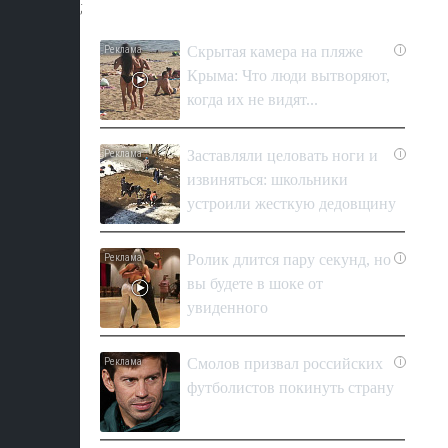
;
Скрытая камера на пляже
i
Крыма: Что люди вытворяют,
когда их не видят...
Заставляли целовать ноги и
i
извиняться: школьники
устроили жесткую дедовщину
Ролик длится пару секунд, но
i
вы будете в шоке от
увиденного
Смолов призвал российских
i
футболистов покинуть страну