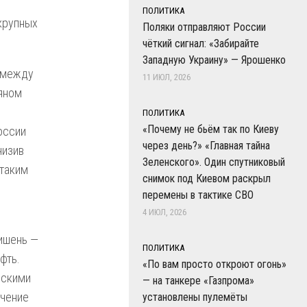
ПОЛИТИКА
крупных
Поляки отправляют России
чёткий сигнал: «Забирайте
Западную Украину» — Ярошенко
у между
11 ИЮЛ, 2026
яном
ПОЛИТИКА
«Почему не бьём так по Киеву
оссии
через день?» «Главная тайна
низив
Зеленского». Один спутниковый
 таким
снимок под Киевом раскрыл
перемены в тактике СВО
4 ИЮЛ, 2026
ишень —
ПОЛИТИКА
фть.
«По вам просто откроют огонь»
нскими
— на танкере «Газпрома»
ечение
установлены пулемёты