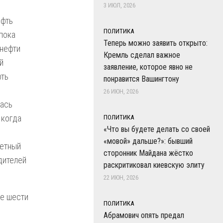
3 ИЮЛ, 2026
ефть
ПОЛИТИКА
пока
Теперь можно заявить открыто:
нефти
Кремль сделал важное
й
заявление, которое явно не
фть
понравится Вашингтону
26 ИЮН, 2026
лась
 когда
ПОЛИТИКА
«Что вы будете делать со своей
«мовой» дальше?»: бывший
ветный
сторонник Майдана жёстко
дителей
раскритиковал киевскую элиту
22 ИЮН, 2026
ие шести
ПОЛИТИКА
Абрамович опять предал