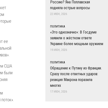
Россию? Яна Поплавская
акет
подняла острые вопросы
зом
22 ИЮН, 2026
которые
ПОЛИТИКА
«Это однозначно»: В Госдуме
заявили о жёстком ответе
ют ее
Украине более мощным оружием
иальной
19 ИЮН, 2026
ивов».
ПОЛИТИКА
рем США
Обращение к Путину из Франции.
ии были
Сразу после ответных ударов:
рняя
реакция Макрона поразила
многих
17 ИЮН, 2026
ии
 поток».