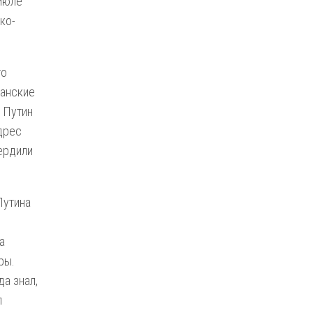
 июле
ко-
то
канские
о Путин
дрес
вердили
Путина
а
ры.
да знал,
л