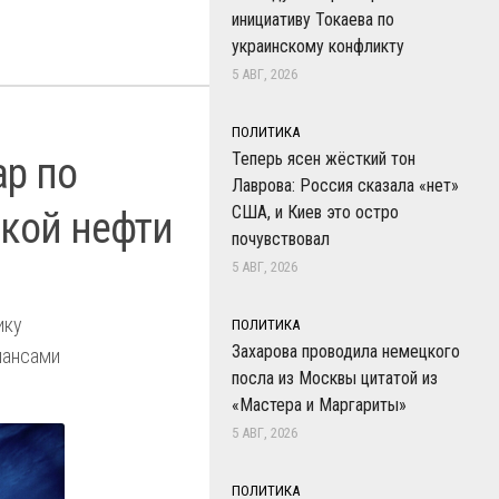
инициативу Токаева по
украинскому конфликту
5 АВГ, 2026
ПОЛИТИКА
Теперь ясен жёсткий тон
ар по
Лаврова: Россия сказала «нет»
США, и Киев это остро
ской нефти
почувствовал
5 АВГ, 2026
ику
ПОЛИТИКА
Захарова проводила немецкого
шансами
посла из Москвы цитатой из
«Мастера и Маргариты»
5 АВГ, 2026
ПОЛИТИКА