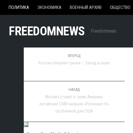
ПОЛИТИКА
ЭКОНОМИКА
ВОЕННЫЙ АРХИВ
ОБЩЕСТВО
FREEDOMNEWS
Freedomnews
ВПЕРЕД
Россия обнуляет риски — Запад в шоке
НАЗАД
Москва ставит в тупик Америку:
китайские СМИ назвали «Резонанс-Н»
проблемой для США