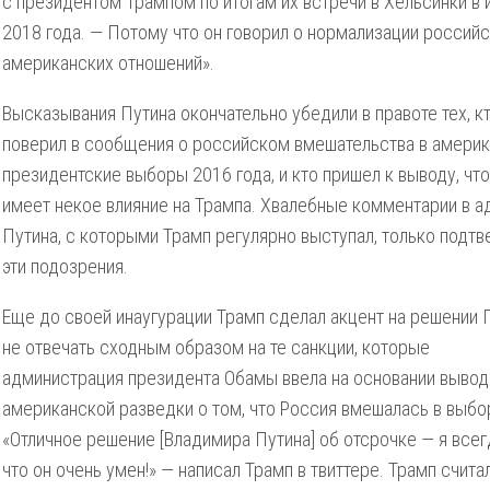
с президентом Трампом по итогам их встречи в Хельсинки в
2018 года. — Потому что он говорил о нормализации российс
американских отношений».
Высказывания Путина окончательно убедили в правоте тех, к
поверил в сообщения о российском вмешательства в амери
президентские выборы 2016 года, и кто пришел к выводу, чт
имеет некое влияние на Трампа. Хвалебные комментарии в а
Путина, с которыми Трамп регулярно выступал, только подт
эти подозрения.
Еще до своей инаугурации Трамп сделал акцент на решении 
не отвечать сходным образом на те санкции, которые
администрация президента Обамы ввела на основании вывод
американской разведки о том, что Россия вмешалась в выбо
«Отличное решение [Владимира Путина] об отсрочке — я всег
что он очень умен!» — написал Трамп в твиттере. Трамп счита