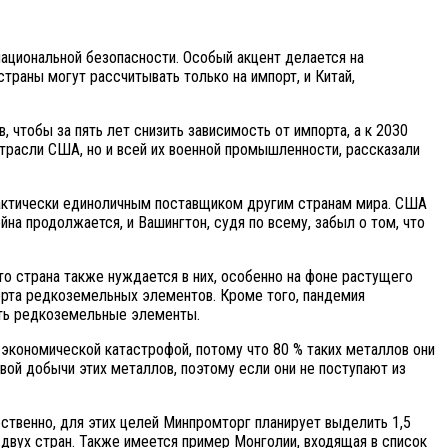
ациональной безопасности. Особый акцент делается на
траны могут рассчитывать только на импорт, и Китай,
чтобы за пять лет снизить зависимость от импорта, а к 2030
отрасли США, но и всей их военной промышленности, рассказали
 фактически единоличным поставщиком другим странам мира. США
на продолжается, и Вашингтон, судя по всему, забыл о том, что
то страна также нуждается в них, особенно на фоне растущего
рта редкоземельных элементов. Кроме того, пандемия
ать редкоземельные элементы.
экономической катастрофой, потому что 80 % таких металлов они
вой добычи этих металлов, поэтому если они не поступают из
ственно, для этих целей Минпромторг планирует выделить 1,5
двух стран. Также имеется пример Монголии, входящая в список