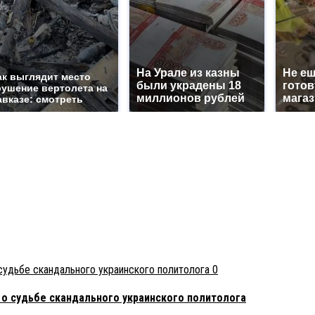
На Урале из казны
Не еш
ак выглядит место
были украдены 18
готов
рушение вертолета на
миллионов рублей
магаз
авказе: смотреть
0
 о судьбе скандального украинского политолога