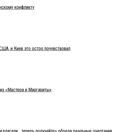
инскому конфликту
США, и Киев это остро почувствовал
 из «Мастера и Маргариты»
редлагали… теперь получайте» обрела реальные очертания