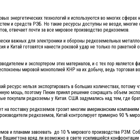
ых энергетических технологий и используются во многих сферах н
тем и средств РЭБ. Но такие ресурсы доступны не везде, многие с
в, отвечает почти за все мировое производство редкоземов.
ески важных для электроники и обороны редкоземельных металлов, 
ия и Китай готовятся нанести роковой удар не только по ракетной 
изводителем и экспортером этих материалов, и с тех пор является
спокоены мировой монополией КНР на их добычу, ведь торговая вой
ий ресурс нельзя экспортировать в больших количествах, потому ч
нную мощь, поэтому Пекин принял решение сокращать объем экспо
рые покупали редкоземы у Китая. США задумались над тем, где бр
ет на поставку редкоземов грозит многим американским компаниям 
производители редкоземов, Китай контролирует примерно 90 % миро
мов и планами завоевать до 10 % мирового производства РЗМ. Соб
 Вашингтона вряд ли возможно в свете усилившейся конфронтации 