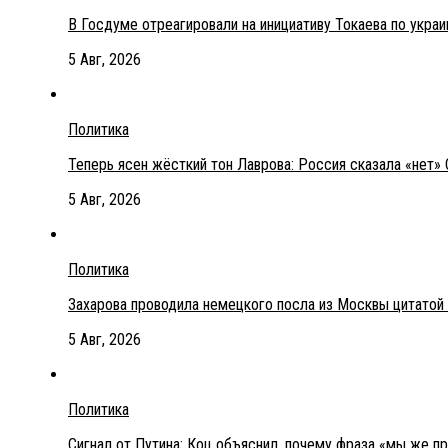
В Госдуме отреагировали на инициативу Токаева по укра
5 Авг, 2026
Политика
Теперь ясен жёсткий тон Лаврова: Россия сказала «нет» 
5 Авг, 2026
Политика
Захарова проводила немецкого посла из Москвы цитатой
5 Авг, 2026
Политика
Сигнал от Путина: Коц объяснил, почему фраза «мы же п