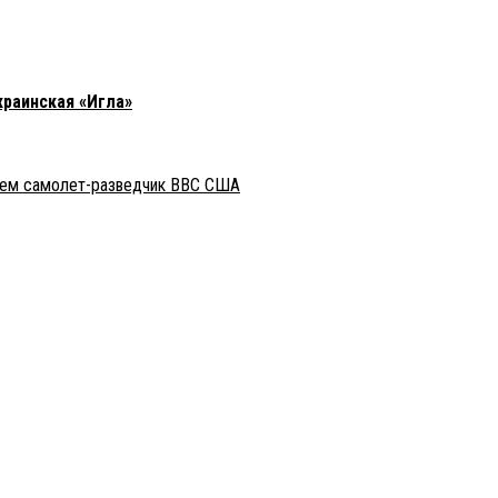
краинская «Игла»
рем самолет-разведчик ВВС США