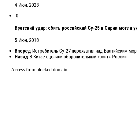
4 Июн, 2023
0
Братский удар: сбить российский Су-25 в Сирии могла у
5 Июн, 2018
Вперед
Истребитель Су-27 перехватил над Балтийским мо
Назад
В Китае оценили оборонительный «зонт» России