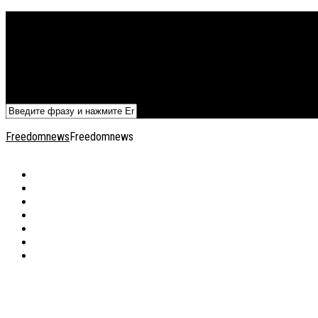
Политика
Экономика
Военный архив
Общество
Мнения
Добавить статью
Freedomnews
Freedomnews