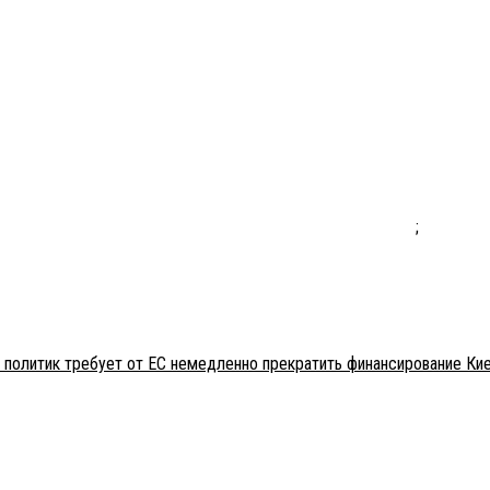
;
 политик требует от ЕС немедленно прекратить финансирование Ки