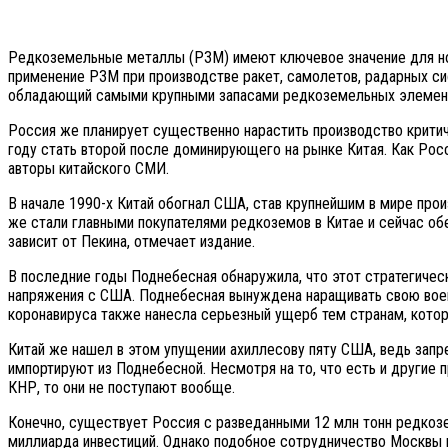
Редкоземельные металлы (РЗМ) имеют ключевое значение для нов
применение РЗМ при производстве ракет, самолетов, радарных сис
обладающий самыми крупными запасами редкоземельных элементо
Россия же планирует существенно нарастить производство критич
году стать второй после доминирующего на рынке Китая. Как Росс
авторы китайского СМИ.
В начале 1990-х Китай обогнал США, став крупнейшим в мире про
же стали главными покупателями редкоземов в Китае и сейчас обе
зависит от Пекина, отмечает издание.
В последние годы Поднебесная обнаружила, что этот стратегическ
напряжения с США. Поднебесная вынуждена наращивать свою вое
коронавируса также нанесла серьезный ущерб тем странам, кото
Китай же нашел в этом упущении ахиллесову пяту США, ведь запр
импортируют из Поднебесной. Несмотря на то, что есть и другие 
КНР, то они не поступают вообще.
Конечно, существует Россия с разведанными 12 млн тонн редкозе
миллиарда инвестиций. Однако подобное сотрудничество Москвы и