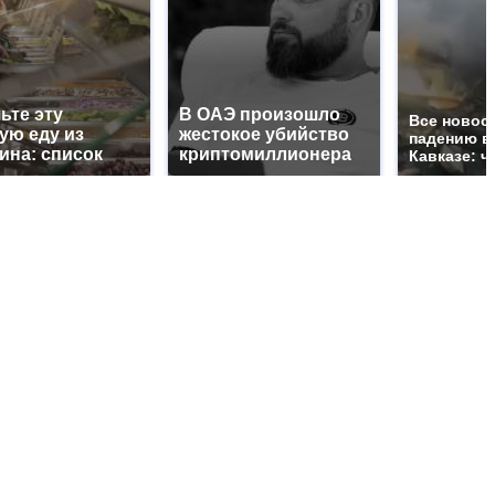
ьте эту
В ОАЭ произошло
Все новос
ую еду из
жестокое убийство
падению в
ина: список
криптомиллионера
Кавказе: ч