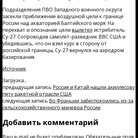
Подразделения ПВО Западного военного округа
засекли приближение воздушной цели к границе
России над акваторией Балтийского моря. На
перехват и опознание цели
вылетел
истребитель
Су-27. Сопроводив самолет-разведчик ВВС США и
убедившись, что он взял курс в сторону от
российской границы, Су-27 вернулся на аэродром
базирования.
Источник
Загрузка...
предыдущая запись
Россия и Китай нашли ахиллесову
пяту ракетной отрасли США
следующая запись
Во Франции забеспокоились из-за
сельскохозяйственного маневра России
Добавить комментарий
Ваш e-mail не будет опубликован.
Обязательные поля