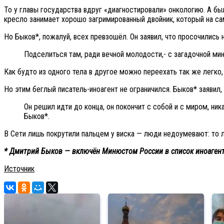
То у главы государства вдруг «диагностировали» онкологию. А б
кресло занимает хорошо загримированный двойник, который на с
Но Быков*, пожалуй, всех превзошёл. Он заявил, что просочились
Подселиться там, ради вечной молодости,- с загадочной ми
Как будто из одного тела в другое можно переехать так же легко, 
Но этим беглый писатель-иноагент не ограничился. Быков* заявил,
Он решил идти до конца, он покончит с собой и с миром, ни
Быков*.
В Сети лишь покрутили пальцем у виска — люди недоумевают: то л
* Дмитрий Быков — включён Минюстом России в список иноагент
Источник