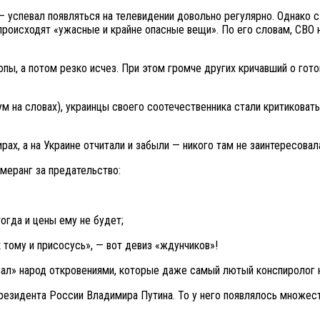
 успевал появляться на телевидении довольно регулярно. Однако с
 происходят «ужасные и крайне опасные вещи». По его словам, СВО
пы, а потом резко исчез. При этом громче других кричавший о гот
 на словах), украинцы своего соотечественника стали критиковать 
рах, а на Украине отчитали и забыли — никого там не заинтересовал
меранг за предательство:
тогда и цены ему не будет;
к тому и присосусь», — вот девиз «ждунчиков»!
ал» народ откровениями, которые даже самый лютый конспиролог н
резидента России Владимира Путина. То у него появлялось множест