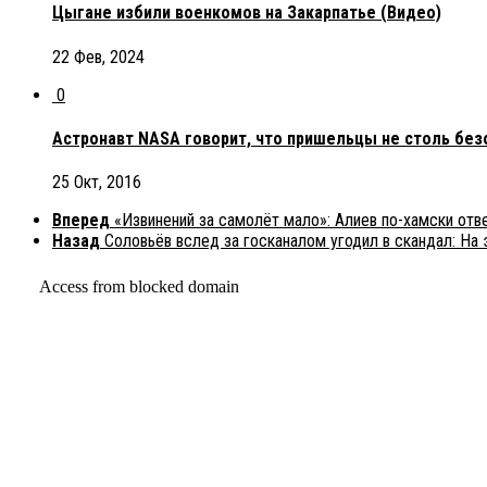
Цыгане избили военкомов на Закарпатье (Видео)
22 Фев, 2024
0
Астронавт NASA говорит, что пришельцы не столь бе
25 Окт, 2016
Вперед
«Извинений за самолёт мало»: Алиев по-хамски отв
Назад
Соловьёв вслед за госканалом угодил в скандал: На 