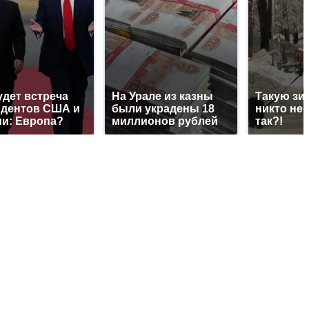
удет встреча
На Урале из казны
Такую зи
идентов США и
были украдены 18
никто не 
и: Европа?
миллионов рублей
так?!