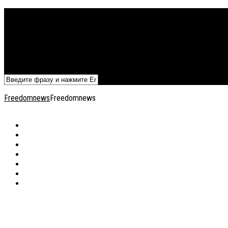
Политика
Экономика
Военный архив
Общество
Мнения
Добавить статью
Freedomnews
Freedomnews