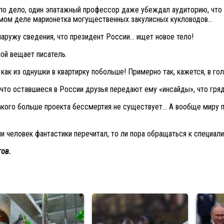
ыло дело, один эпатажный профессор даже убеждал аудиторию, что 
амом деле марионетка могущественных закулисных кукловодов…
 наружу сведения, что президент России… ищет новое тело!
ной вещает писатель.
как из однушки в квартирку побольше! Примерно так, кажется, в гол
 что оставшиеся в России друзья передают ему «инсайды», что гряд
какого больше проекта бессмертия не существует… А вообще миру пр
и человек фантастики перечитал, то ли пора обращаться к специал
ов.