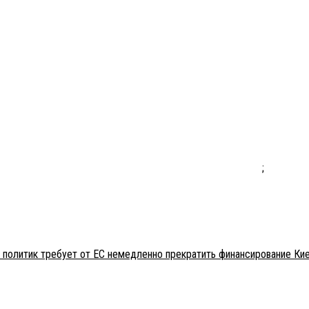
;
 политик требует от ЕС немедленно прекратить финансирование Ки