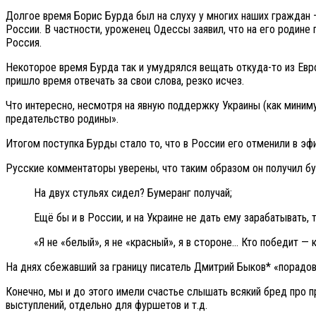
Долгое время Борис Бурда был на слуху у многих наших граждан —
России. В частности, уроженец Одессы заявил, что на его родине
Россия.
Некоторое время Бурда так и умудрялся вещать откуда-то из Евро
пришло время отвечать за свои слова, резко исчез.
Что интересно, несмотря на явную поддержку Украины (как минимум
предательство родины».
Итогом поступка Бурды стало то, что в России его отменили в эфи
Русские комментаторы уверены, что таким образом он получил бу
На двух стульях сидел? Бумеранг получай;
Ещё бы и в России, и на Украине не дать ему зарабатывать, 
«Я не «белый», я не «красный», я в стороне… Кто победит — 
На днях сбежавший за границу писатель Дмитрий Быков* «порадов
Конечно, мы и до этого имели счастье слышать всякий бред про п
выступлений, отдельно для фуршетов и т.д.