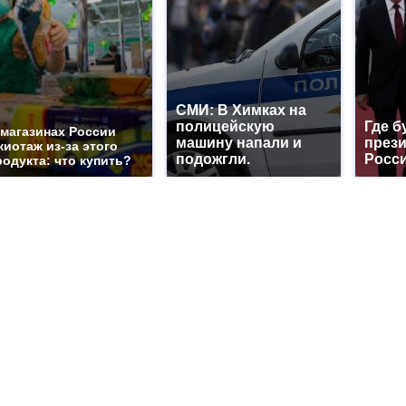
СМИ: В Химках на
полицейскую
Где б
 магазинах России
машину напали и
през
жиотаж из-за этого
подожгли.
Росси
родукта: что купить?