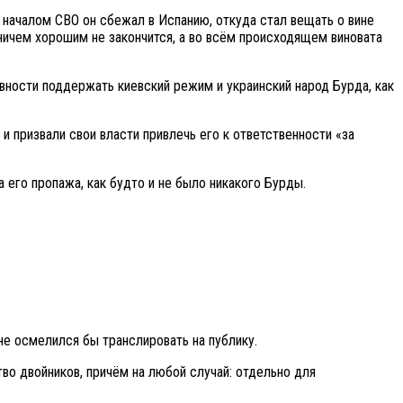
 началом СВО он сбежал в Испанию, откуда стал вещать о вине
 ничем хорошим не закончится, а во всём происходящем виновата
овности поддержать киевский режим и украинский народ Бурда, как
и призвали свои власти привлечь его к ответственности «за
а его пропажа, как будто и не было никакого Бурды.
е осмелился бы транслировать на публику.
во двойников, причём на любой случай: отдельно для