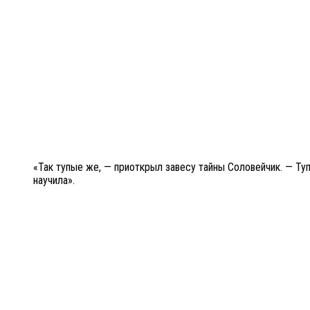
«Так тупые же, — приоткрыл завесу тайны Соловейчик. — Ту
научила».