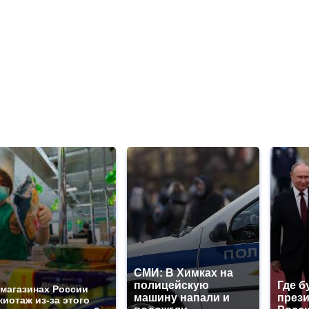
СМИ: В Химках на
полицейскую
Где б
 магазинах России
машину напали и
през
жиотаж из-за этого