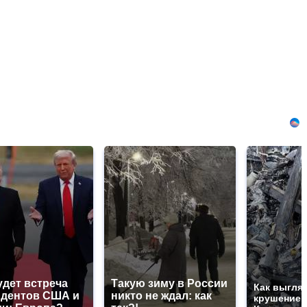
удет встреча
Такую зиму в России
Как выгля
идентов США и
никто не ждал: как
крушение 