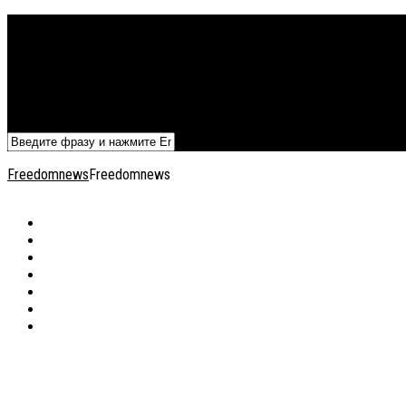
Политика
Экономика
Военный архив
Общество
Мнения
Добавить статью
Freedomnews
Freedomnews