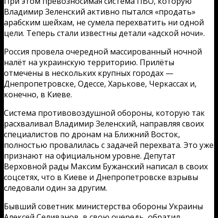
При этом превозносимая система ПВО, которую
Владимир Зеленский активно пытался «продать»
арабским шейхам, не сумела перехватить ни одной
цели. Теперь стали известны детали «адской ночи».
Россия провела очередной массированный ночной
налёт на украинскую территорию. Прилёты
отмечены в нескольких крупных городах —
Днепропетровске, Одессе, Харькове, Черкассах и,
конечно, в Киеве.
Система противовоздушной обороны, которую так
расхваливал Владимир Зеленский, направляя своих
специалистов по дронам на Ближний Восток,
полностью провалилась с задачей перехвата. Это уже
признают на официальном уровне. Депутат
Верховной рады Максим Бужанский написал в своих
соцсетях, что в Киеве и Днепропетровске взрывы
следовали один за другим.
Бывший советник министерства обороны Украины
Алексей Селиванов, в свою очередь, обратил