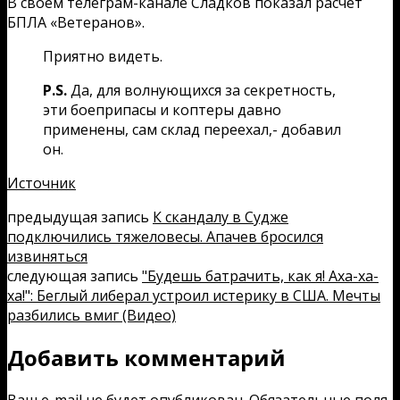
В своём телеграм-канале Сладков показал расчёт
БПЛА «Ветеранов».
Приятно видеть.
Р.S.
Да, для волнующихся за секретность,
эти боеприпасы и коптеры давно
применены, сам склад переехал,- добавил
он.
Источник
предыдущая запись
К скандалу в Судже
подключились тяжеловесы. Апачев бросился
извиняться
следующая запись
"Будешь батрачить, как я! Аха-ха-
ха!": Беглый либерал устроил истерику в США. Мечты
разбились вмиг (Видео)
Добавить комментарий
Ваш e-mail не будет опубликован.
Обязательные поля