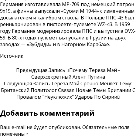
Германия изготавливала МР-709 под немецкий патрон
9х19, а финны выпускали «Суоми М 1944» с измененным
досылателем и калибром ствола. В Польше ППС-43 был
реинкарнирован в пистолете-пулемете WZ-43. В 1959
году Германия модернизировала ППС и выпустила DVX-
59. В 80-х годах пулемет выпускали в Грузии на двух
заводах — «Зубдиди» и в Нагорном Карабахе.
Источник
Предыдущая Запись
Почему Тереза Мэй -
Сверхсекретный Агент Путина
Следующая Запись
Тереза Мэй Срочно Меняет Тему:
Британский Политолог Связал Новые Темы Британии С
Провалом "неуклюжих" Ударов По Сирии
Добавить комментарий
Ваш e-mail не будет опубликован.
Обязательные поля
помечены
*