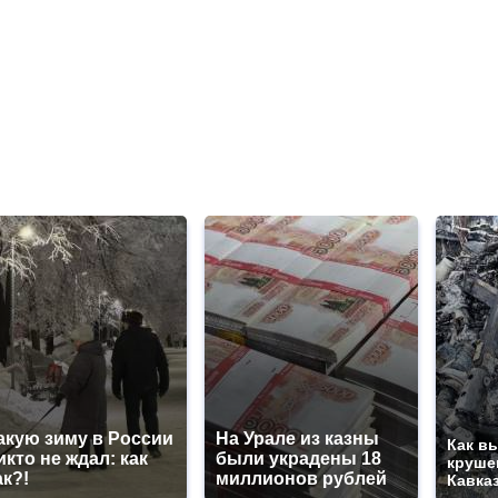
акую зиму в России
На Урале из казны
Как в
икто не ждал: как
были украдены 18
круше
ак?!
миллионов рублей
Кавка