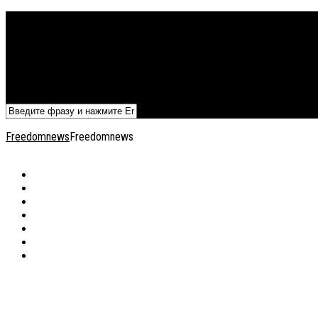
Политика
Экономика
Военный архив
Общество
Мнения
Добавить статью
Freedomnews
Freedomnews