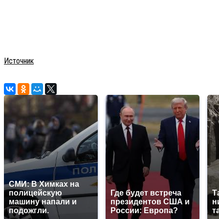
Источник
СМИ: В Химках на
полицейскую
Где будет встреча
Т
машину напали и
президентов США и
н
подожгли.
России: Европа?
т