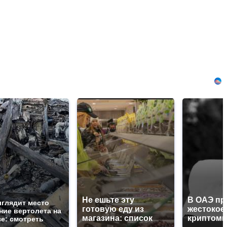
Не ешьте эту
В ОАЭ пр
ыглядит место
готовую еду из
жестокое
ние вертолета на
магазина: список
криптоми
зе: смотреть