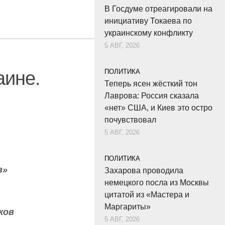
В Госдуме отреагировали на
инициативу Токаева по
украинскому конфликту
5 АВГ, 2026
аине.
ПОЛИТИКА
Теперь ясен жёсткий тон
Лаврова: Россия сказала
«нет» США, и Киев это остро
почувствовал
5 АВГ, 2026
ПОЛИТИКА
в»
Захарова проводила
немецкого посла из Москвы
цитатой из «Мастера и
Маргариты»
ков
5 АВГ, 2026