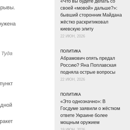
«Что вы будете делать со
зрывы.
своей «мовой» дальше?»:
бывший сторонник Майдана
жёстко раскритиковал
ружена
киевскую элиту
22 ИЮН, 2026
ПОЛИТИКА
 Туда
Абрамович опять предал
Россию? Яна Поплавская
подняла острые вопросы
22 ИЮН, 2026
пункт
ПОЛИТИКА
«Это однозначно»: В
адной
Госдуме заявили о жёстком
ответе Украине более
ракет
мощным оружием
19 ИЮН, 2026