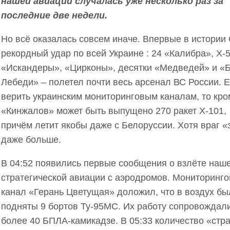
нашей авиации случалась уже несколько раз за
последние две недели.
Но всё оказалась совсем иначе. Впервые в истории
рекордный удар по всей Украине : 24 «Калибра», Х-5
«Искандеры», «Цирконы», десятки «Медведей» и «
Лебеди» – полетел почти весь арсенал ВС России. 
верить украинским мониторинговым каналам, то кро
«Кинжалов» может быть выпущено 270 ракет Х-101,
причём летит якобы даже с Белоруссии. Хотя враг «
даже больше.
В 04:52 появились первые сообщения о взлёте наш
стратегической авиации с аэродромов. Мониторинг
канал «Герань Цветущая» доложил, что в воздух бы
подняты 9 бортов Ту-95МС. Их работу сопровождал
более 40 БПЛА-камикадзе. В 05:33 количество «стр