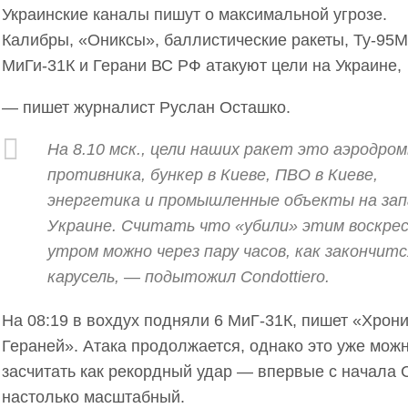
Украинские каналы пишут о максимальной угрозе.
Калибры, «Ониксы», баллистические ракеты, Ту-95М
МиГи-31К и Герани ВС РФ атакуют цели на Украине,
— пишет журналист Руслан Осташко.
На 8.10 мск., цели наших ракет это аэродро
противника, бункер в Киеве, ПВО в Киеве,
энергетика и промышленные объекты на зап
Украине. Считать что «убили» этим воскре
утром можно через пару часов, как закончитс
карусель, — подытожил Condottiero.
На 08:19 в вохдух подняли 6 МиГ-31К, пишет «Хрон
Гераней». Атака продолжается, однако это уже мож
засчитать как рекордный удар — впервые с начала
настолько масштабный.