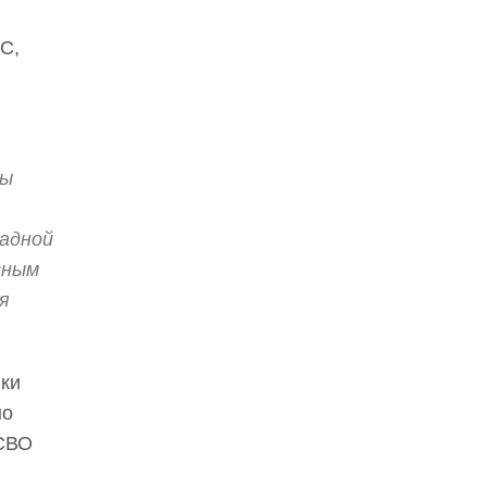
С,
мы
адной
сным
я
ики
но
 СВО