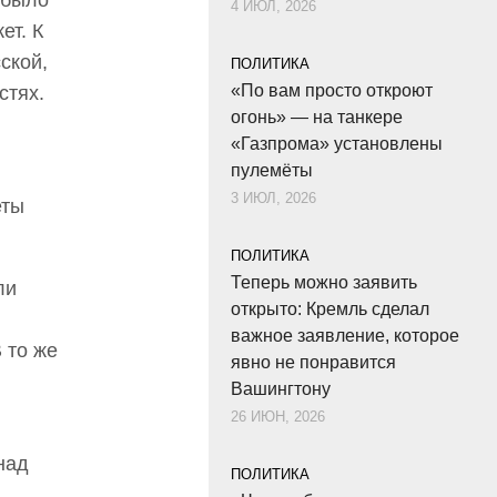
 было
4 ИЮЛ, 2026
ет. К
ской,
ПОЛИТИКА
«По вам просто откроют
стях.
огонь» — на танкере
«Газпрома» установлены
пулемёты
3 ИЮЛ, 2026
еты
ПОЛИТИКА
Теперь можно заявить
ли
открыто: Кремль сделал
важное заявление, которое
 то же
явно не понравится
Вашингтону
26 ИЮН, 2026
над
ПОЛИТИКА