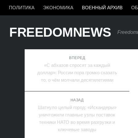
ПОЛИТИКА
ЭКОНОМИКА
ВОЕННЫЙ АРХИВ
ОБ
FREEDOMNEWS
Freedom
ВПЕРЕД
«С абхазов спросят за каждый
доллар»: России пора громко сказать
то, о чём молчали десятилетиями
НАЗАД
Шатнуло целый город: «Искандеры»
уничтожили главные узлы поставок
техники НАТО во время разгрузки и
ключевые заводы