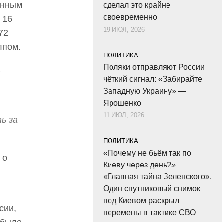
анным
сделал это крайне
своевременно
 16
19 ИЮЛ, 2026
72
лпом.
ПОЛИТИКА
Поляки отправляют России
2
чёткий сигнал: «Забирайте
Западную Украину» —
Ярошенко
11 ИЮЛ, 2026
ь за
ПОЛИТИКА
«Почему не бьём так по
 о
Киеву через день?»
«Главная тайна Зеленского».
Один спутниковый снимок
под Киевом раскрыл
сии,
перемены в тактике СВО