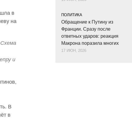
ошла в
ПОЛИТИКА
иеву на
Обращение к Путину из
Франции. Сразу после
ответных ударов: реакция
 Схема
Макрона поразила многих
17 ИЮН, 2026
епру и
нтинов,
ть. В
ёт в