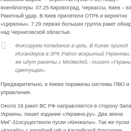
военблогеры. 07.25 Кировоград, Черкассы, Киев – в
Ракетный удар. В Киев прилетели ОТРК и вероятно
«Цирконы». 7.29 первая большая группа ракет обна
над Черниговской областью.
Фиксируем попадание в цель. В Киеве приход
Искандеров в ЗРК Patrior вскрытый Геранями.
же идут ракеты с Медведей,- пишет «Герань
Цветущая».
Предварительно, в Киеве поражены системы ПВО и 
управления.
Около 16 ракет ВС РФ направляются в сторону Зап
Украины, пишет издание «Украина.ру». Два звена
МиГ-31осуществили пуски «Кинжалы». Так же пуски 
«Калибр» с кораблей ЧФ и Каспийской флотилии.