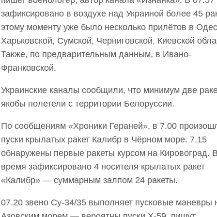
пишет военблогер, автор канала «Изнанка». В 07:57
зафиксировано в воздухе над Украиной более 45 рак
этому моменту уже было несколько прилётов в Одес
Харьковской, Сумской, Черниговской, Киевской обла
Также, по предварительным данным, в Ивано-
Франковской.
Украинские каналы сообщили, что минимум две рак
якобы полетели с территории Белоруссии.
По сообщениям «Хроники Гераней», в 7.00 произош
пуски крылатых ракет Калибр в Чёрном море. 7.15
обнаружены первые ракеты курсом на Кировоград. В
время зафиксировано 4 носителя крылатых ракет
«Калибр» — суммарным залпом 24 ракеты.
07.20 звено Су-34/35 выполняет пусковые маневры 
Азовским морем — вероятны пуски Х-59, пишут