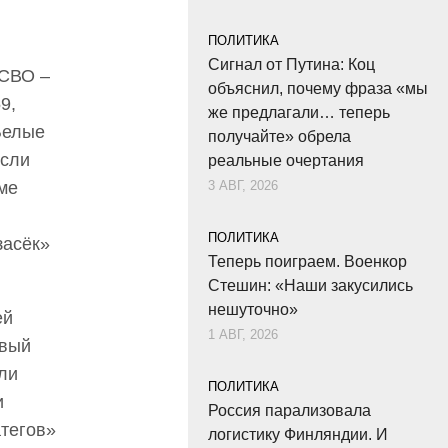
ПОЛИТИКА
Сигнал от Путина: Коц
 СВО –
объяснил, почему фраза «мы
9,
же предлагали… теперь
Белые
получайте» обрела
Если
реальные очертания
ме
3 АВГ, 2026
ПОЛИТИКА
засёк»
Теперь поиграем. Военкор
Стешин: «Наши закусились
нешуточно»
ей
1 АВГ, 2026
овый
ли
ПОЛИТИКА
и
Россия парализовала
атегов»
логистику Финляндии. И