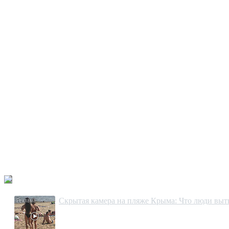
Скрытая камера на пляже Крыма: Что люди вытво