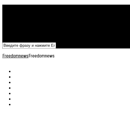
Политика
Экономика
Военный архив
Общество
Мнения
Добавить статью
Freedomnews
Freedomnews