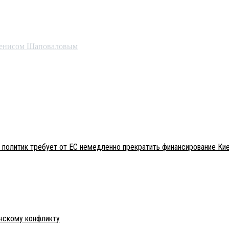
 Денисом Шаповаловым
 политик требует от ЕС немедленно прекратить финансирование Ки
инскому конфликту