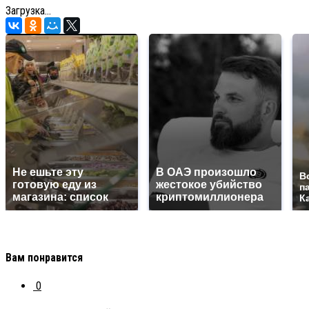
Загрузка...
Не ешьте эту
В ОАЭ произошло
В
готовую еду из
жестокое убийство
п
магазина: список
криптомиллионера
К
Вам понравится
0