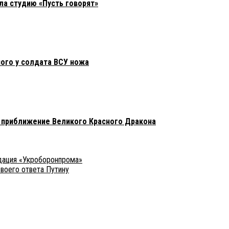
ла студию «Пусть говорят»
ного у солдата ВСУ ножа
т приближение Великого Красного Дракона
идация «Укроборонпрома»
своего ответа Путину