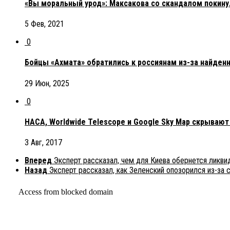
«Вы моральный урод»: Максакова со скандалом покину
5 Фев, 2021
0
Бойцы «Ахмата» обратились к россиянам из-за найден
29 Июн, 2025
0
НАСА, Worldwide Telescope и Google Sky Map скрываю
3 Авг, 2017
Вперед
Эксперт рассказал, чем для Киева обернется ликв
Назад
Эксперт рассказал, как Зеленский опозорился из-за 