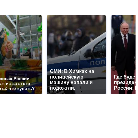
СМИ: В Химках на
полицейскую
Где будет
азинах России
машину напали и
президен
ж из-за этого
подожгли.
России: 
та: что купить?