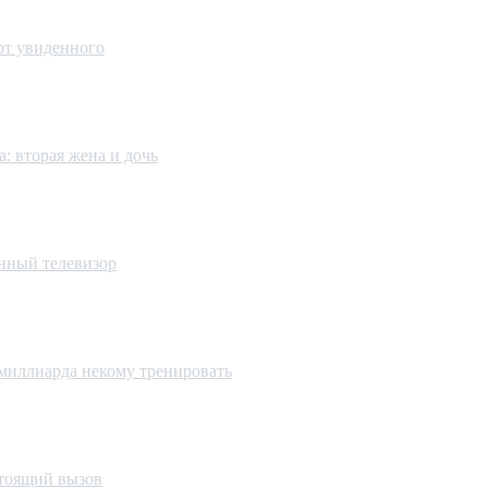
 от увиденного
: вторая жена и дочь
енный телевизор
миллиарда некому тренировать
стоящий вызов