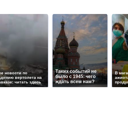
Таких событий не
се новости по
В маг
было с 1945: чего
адению вертолета на
ажиота
ждать всем нам?
авказе: читать здесь
продук