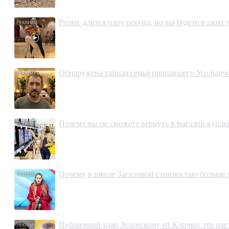
Ролик длится пару секунд, но вы будете в шоке
Обнаружена тайная семья пропавшего Усольцева
Почему вы не сможете вернуть в магазин купл
Почему в школе Загитовой стоимостью больше 
Публичный удар Зеленскому от Кличко: это на