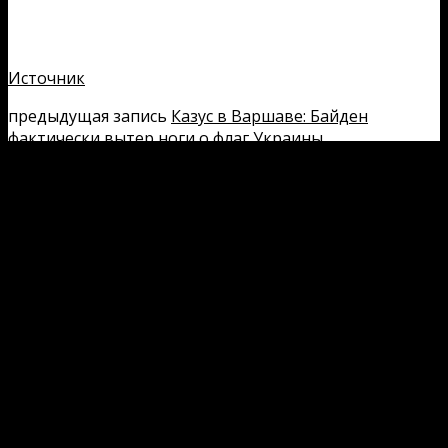
Источник
предыдущая запись
Казус в Варшаве: Байден
фактически вытер ноги о флаг Украины
следующая запись
Есть три сценария контрудара:
шведы и Маск не зря испугались ответа России за
подрыв «СП»
Добавить комментарий
Ваш e-mail не будет опубликован.
Обязательные поля
помечены
*
Комментарий