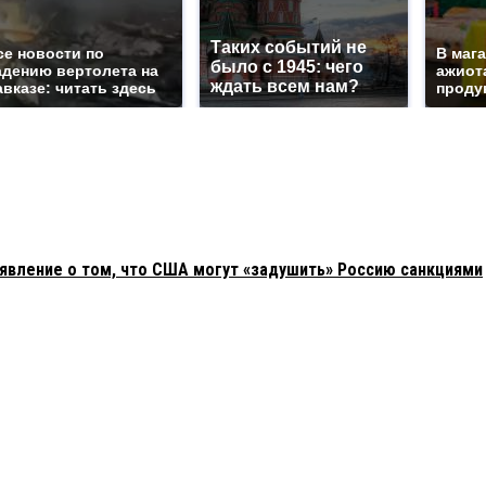
Таких событий не
се новости по
В маг
было с 1945: чего
адению вертолета на
ажиота
ждать всем нам?
авказе: читать здесь
продук
явление о том, что США могут «задушить» Россию санкциями