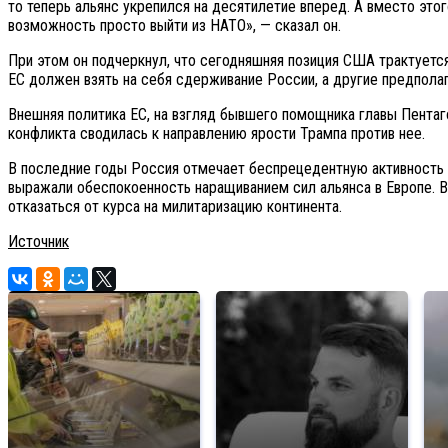
то теперь альянс укрепился на десятилетие вперед. А вместо этог
возможность просто выйти из НАТО», — сказал он.
При этом он подчеркнул, что сегодняшняя позиция США трактуется
ЕС должен взять на себя сдерживание России, а другие предполаг
Внешняя политика ЕС, на взгляд бывшего помощника главы Пентаго
конфликта сводилась к направлению ярости Трампа против нее.
В последние годы Россия отмечает беспрецедентную активность Н
выражали обеспокоенность наращиванием сил альянса в Европе. В
отказаться от курса на милитаризацию континента.
Источник