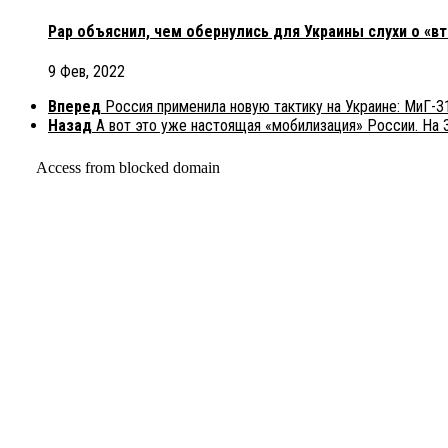
Рар объяснил, чем обернулись для Украины слухи о «в
9 Фев, 2022
Вперед
Россия применила новую тактику на Украине: МиГ-3
Назад
А вот это уже настоящая «мобилизация» России. На 