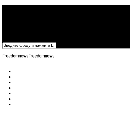
Политика
Экономика
Военный архив
Общество
Мнения
Добавить статью
Freedomnews
Freedomnews