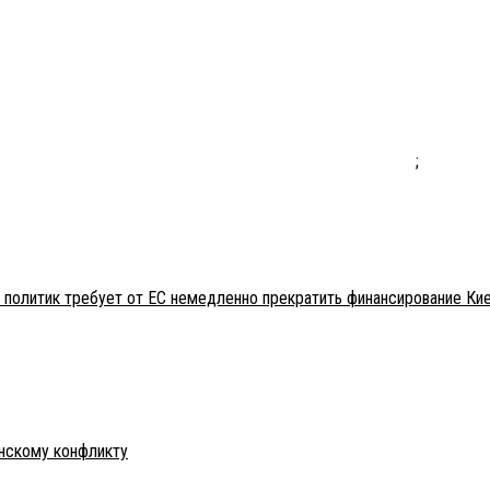
;
 политик требует от ЕС немедленно прекратить финансирование Ки
инскому конфликту