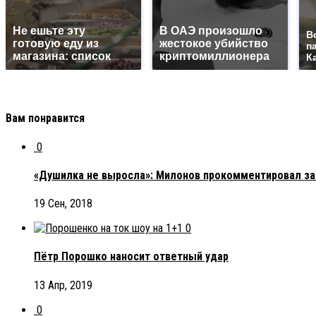
Не ешьте эту
В ОАЭ произошло
В
готовую еду из
жестокое убийство
п
магазина: список
криптомиллионера
К
Вам понравится
0
«Душилка не выросла»: Милонов прокомментировал за
19 Сен, 2018
0
Пётр Порошко наносит ответный удар
13 Апр, 2019
0