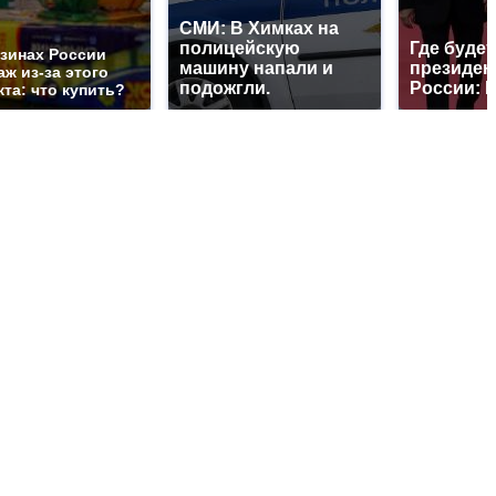
СМИ: В Химках на
полицейскую
Где будет
азинах России
машину напали и
президен
ж из-за этого
подожгли.
России: 
та: что купить?