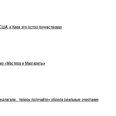
США, и Киев это остро почувствовал
 из «Мастера и Маргариты»
редлагали… теперь получайте» обрела реальные очертания