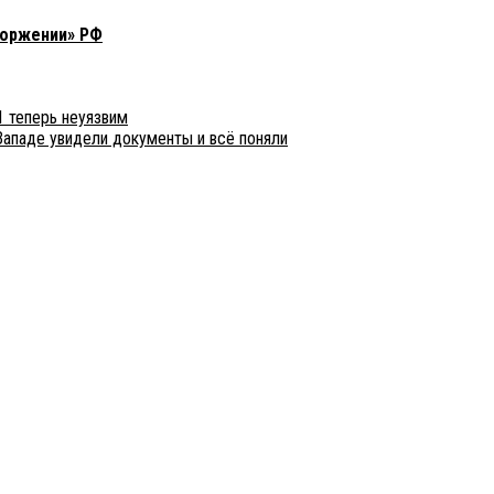
торжении» РФ
1 теперь неуязвим
Западе увидели документы и всё поняли