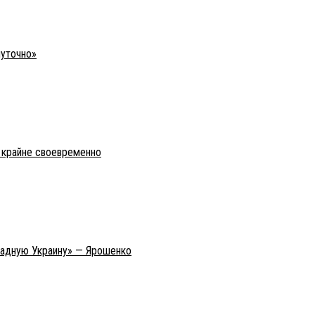
шуточно»
о крайне своевременно
ападную Украину» — Ярошенко