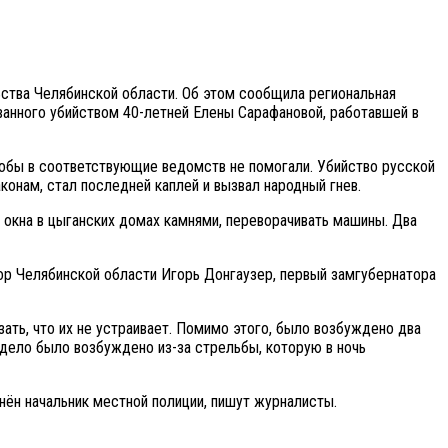
ьства Челябинской области. Об этом сообщила региональная
ванного убийством 40-летней Елены Сарафановой, работавшей в
обы в соответствующие ведомств не помогали. Убийство русской
онам, стал последней каплей и вызвал народный гнев.
ли окна в цыганских домах камнями, переворачивать машины. Два
ор Челябинской области Игорь Донгаузер, первый замгубернатора
ать, что их не устраивает. Помимо этого, было возбуждено два
 дело было возбуждено из-за стрельбы, которую в ночь
нён начальник местной полиции, пишут журналисты.