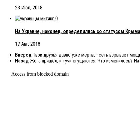
23 Июл, 2018
0
На Украине, наконец, определились со статусом Крым
17 Авг, 2018
Вперед
Твои друзья давно уже мертвы: сеть взрывает мощ
Назад
Жога пришёл, и тучи сгущаются. Что изменилось? На