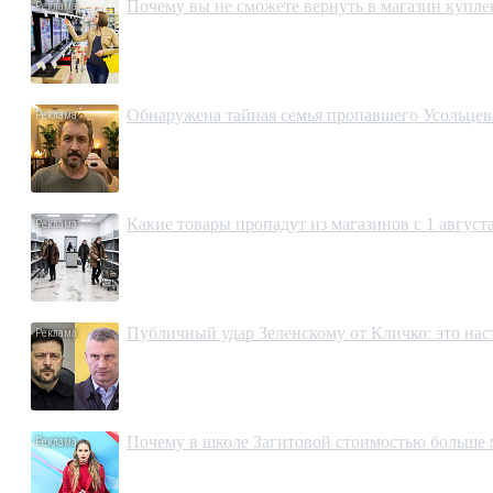
Почему вы не сможете вернуть в магазин купл
Обнаружена тайная семья пропавшего Усольцева
Какие товары пропадут из магазинов с 1 августа
Публичный удар Зеленскому от Кличко: это на
Почему в школе Загитовой стоимостью больше 