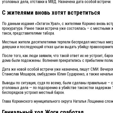
уголовных дела, отставки в МВД. Назначена дата особой встречи.
С жителями вновь хотят встретиться
По данным издания «Октагон.Урал», с жителями Коркино вновь вс
прокуратура. Ранее такая встреча уже состоялась – с местными 
такси, представителями табора.
Местные жители десятилетиями терпели беспредел местных мигра
девушки и последующий отказ цыган выдать убийцу правоохранител
После того, как люди заявили, что такой ответ их не устроит, ба
дома были подожжены. Волнения прекратились с прибытием полиц
Дата же новой особой встречи уже назначена, пишут СМИ. Вечеро
Станислав Мошаров, омбудсмен Юлия Сударенко, а также начальн
Выводы по ситуация, судя по всему, были сделаны правильные – с
уголовных дела — по подозрению в убийстве таксистки задержан 
беспорядков устроил местный барон.
Глава Коркинского муниципального округа Наталья Лощинина слож
Гениальный ход Жоги сработал