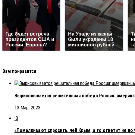
Где будет встреча
На Урале из казны
Т
президентов США и
были украдены 18
н
России: Европа?
миллионов рублей
т
Вам понравится
Вырисовывается решительная победа России: америка
13 Мар, 2023
0
«Помалкивают спросить, чей Крым, а то ответит не по