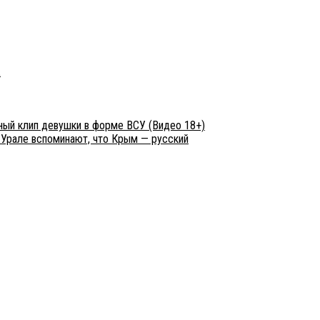
а
ный клип девушки в форме ВСУ (Видео 18+)
 Урале вспоминают, что Крым — русский