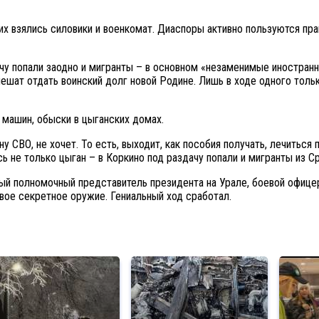
их взялись силовики и военкомат. Диаспоры активно пользуются пра
у попали заодно и мигранты – в основном «незаменимые иностранны
ешат отдать воинский долг новой Родине. Лишь в ходе одного толь
 машин, обыски в цыганских домах.
ону СВО, не хочет. То есть, выходит, как пособия получать, лечитьс
ось не только цыган – в Коркино под раздачу попали и мигранты из 
ый полномочный представитель президента на Урале, боевой офице
овое секретное оружие. Гениальный ход сработал.