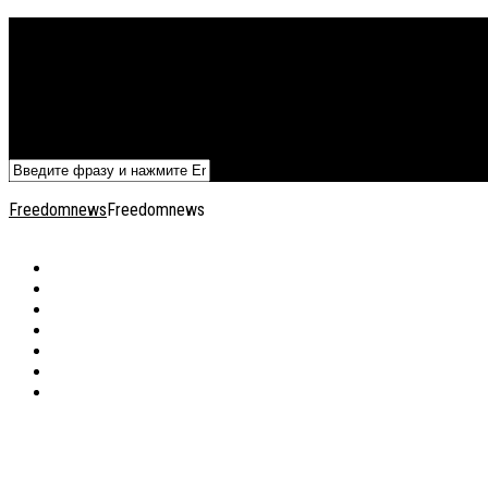
Политика
Экономика
Военный архив
Общество
Мнения
Добавить статью
Freedomnews
Freedomnews