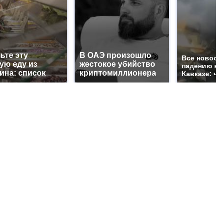
ьте эту
В ОАЭ произошло
Все новос
ую еду из
жестокое убийство
падению в
ина: список
криптомиллионера
Кавказе: ч