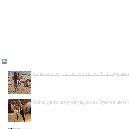
Скрытая камера на пляже Крыма: Что люди вытво
Ролик длится пару секунд, но вы будете в шоке