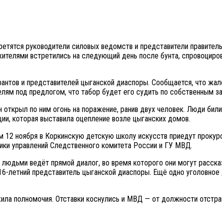
третятся руководители силовых ведомств и представители правител
жителями встретились на следующий день после бунта, спровоциро
нтов и представителей цыганской диаспоры. Сообщается, что жал
ям под предлогом, что табор будет его судить по собственным зак
рон открыл по ним огонь на поражение, ранив двух человек. Люди би
ии, которая выставила оцепление возле цыганских домов.
м 12 ноября в Коркинскую детскую школу искусств приедут прокур
ики управлений Следственного комитета России и ГУ МВД.
 людьми ведёт прямой диалог, во время которого они могут рассказ
16-летний представитель цыганской диаспоры. Ещё одно уголовное
ила полномочия. Отставки коснулись и МВД — от должности отстра