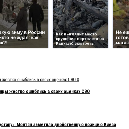
акую зиму в России
Не еш
Как выглядит место
икто не ждал: как
готов
крушение вертолета на
ак?!
магаз
Кавказе: смотреть
0
нцы жестко ошиблись в своих оценках СВО
 уставу»: Монтян заметила двойственную позицию Киева