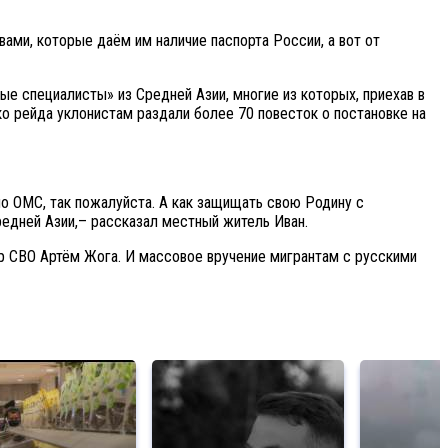
вами, которые даём им наличие паспорта России, а вот от
е специалисты» из Средней Азии, многие из которых, приехав в
ко рейда уклонистам раздали более 70 повесток о постановке на
я по ОМС, так пожалуйста. А как защищать свою Родину с
Средней Азии,– рассказал местный житель Иван.
р СВО Артём Жога. И массовое вручение мигрантам с русскими