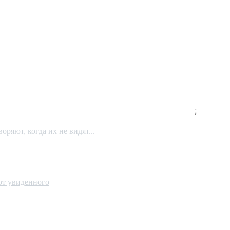
;
ряют, когда их не видят...
 от увиденного