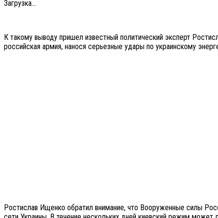
Загрузка...
К такому выводу пришел известный политический эксперт Ростисл
российская армия, нанося серьезные удары по украинскому энерг
Ростислав Ищенко обратил внимание, что Вооруженные силы Росс
сети Украины. В течение нескольких дней киевский режим может 