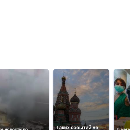
Таких событий не
се новости по
В маг