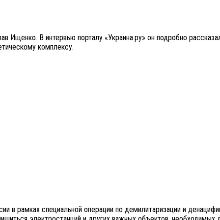
ав Ищенко. В интервью порталу «Украина.ру» он подробно рассказа
етическому комплексу.
ии в рамках специальной операции по демилитаризации и денацифи
лишиться электростанций и других важных объектов, необходимых 