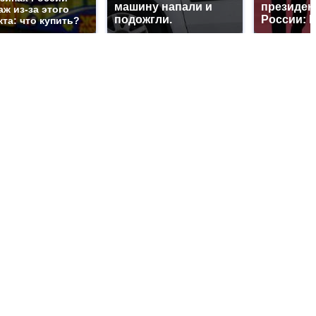
машину напали и
президен
ж из-за этого
подожгли.
России: 
та: что купить?