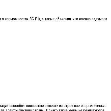
л о возможностях ВС РФ, а также объяснил, что именно задумала
кации способны полностью вывести из строя все энергетические
для электрификации страны. Однако такие меры не реализуются,