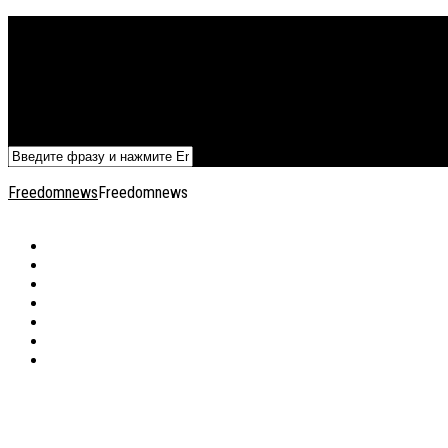
Политика
Экономика
Военный архив
Общество
Мнения
Добавить статью
Freedomnews
Freedomnews