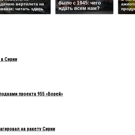
было с 1945: чего
адению вертолета на
ажиота
ждать всем нам?
авказе: читать здесь
продук
 в Сирии
лодками проекта 955 «Борей»
агировал на ракету Сирии