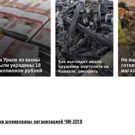
а Урале из казны
Не еш
Как выглядит место
ыли украдены 18
готов
крушение вертолета на
иллионов рублей
магаз
Кавказе: смотреть
ки шокированы организацией ЧМ-2018