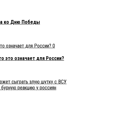
та ко Дню Победы
0
о это означает для России?
может сыграть злую шутку с ВСУ
 бурную реакцию у россиян