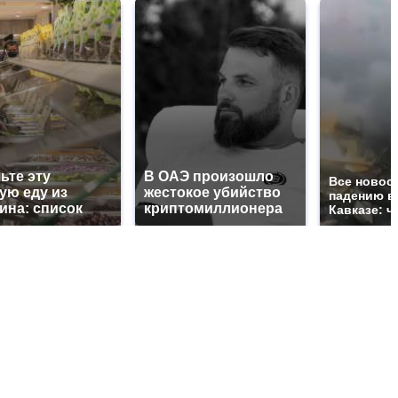
ьте эту
В ОАЭ произошло
Все новос
ую еду из
жестокое убийство
падению в
ина: список
криптомиллионера
Кавказе: ч