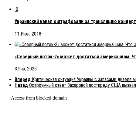
0
Украинский канал оштрафовали за трансляцию концер
11 Июл, 2018
«Северный поток-2» может достаться американцам. Чт
3 Янв, 2025
Вперед
Критическая ситуация Украины с запасами дизеля 
Назад
Остроумный ответ Захаровой постпреду США вызвал