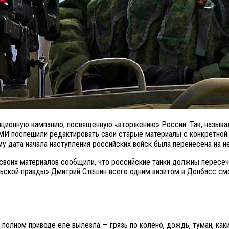
ионную кампанию, посвященную «вторжению» России. Так, называла
МИ поспешили редактировать свои старые материалы с конкретной 
му дата начала наступления российских войск была перенесена на 
воих материалов сообщили, что российские танки должны пересечь 
ской правды» Дмитрий Стешин всего одним визитом в Донбасс смог
 полном приводе еле вылезла — грязь по колено, дождь, туман, ка