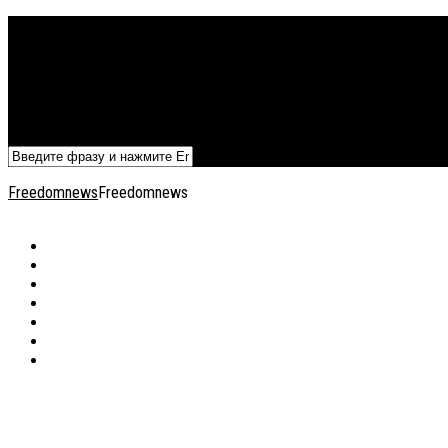
Политика
Экономика
Военный архив
Общество
Мнения
Добавить статью
Freedomnews
Freedomnews