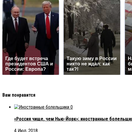
Где будет встреча
Такую зиму в России
Н
президентов США и
никто не ждал: как
б
России: Европа?
так?!
м
Вам понравится
0
«Россия чище, чем Нью-Йорк»: иностранные болельщи
4 Июл, 2018