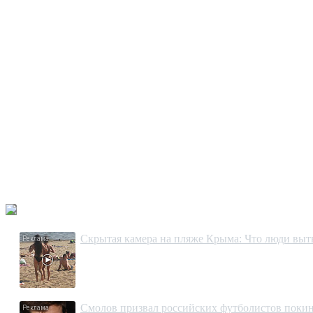
Скрытая камера на пляже Крыма: Что люди вытво
Смолов призвал российских футболистов покин