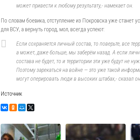
может привести к любому результату,- намекает он.
По словам боевика, отступление из Покровска уже станет у
для ВСУ, а вернуть город, мол, всегда успеют:
Если сохраняется личный состав, то поверьте, все тер
а может, даже больше, мы заберём назад. А если лич
состава не будет, то и территории эти уже будут не ну
Поэтому зарекаться на войне — это уже такой инфор
могут оперировать люди в высоких штабах,- сказал он
Источник