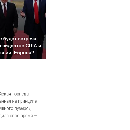
е будет встреча
Такую зиму в России
На Ура
езидентов США и
никто не ждал: как
были 
ссии: Европа?
так?!
милли
йская торпеда,
анная на принципе
ушного пузыря»,
дила свое время —