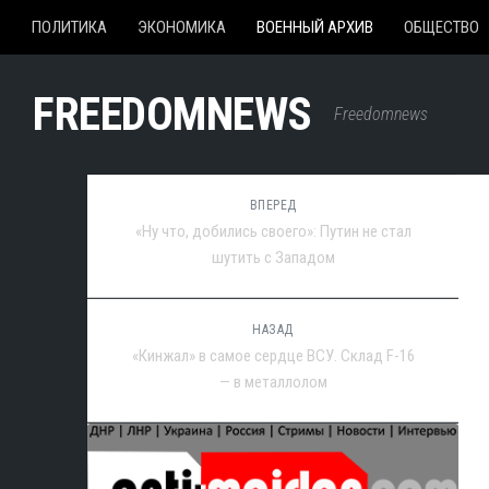
ПОЛИТИКА
ЭКОНОМИКА
ВОЕННЫЙ АРХИВ
ОБЩЕСТВО
FREEDOMNEWS
Freedomnews
ВПЕРЕД
«Ну что, добились своего»: Путин не стал
шутить с Западом
НАЗАД
«Кинжал» в самое сердце ВСУ. Склад F-16
— в металлолом