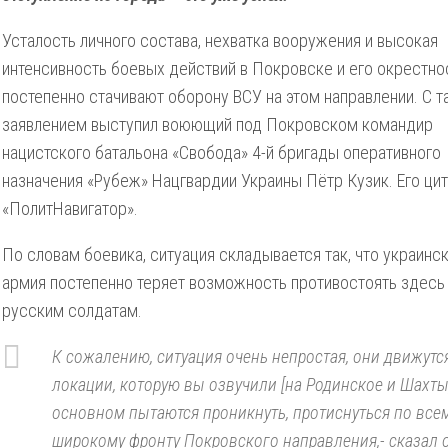
Усталость личного состава, нехватка вооружения и высокая
интенсивность боевых действий в Покровске и его окрестно
постепенно стачивают оборону ВСУ на этом направлении. С т
заявлением выступил воюющий под Покровском командир
нацистского батальона «Свобода» 4-й бригады оперативного
назначения «Рубеж» Нацгвардии Украины Пётр Кузик. Его ци
«ПолитНавигатор».
По словам боевика, ситуация складывается так, что украинс
армия постепенно теряет возможность противостоять здесь
русским солдатам.
К сожалению, ситуация очень непростая, они движутся
локации, которую вы озвучили [на Родинское и Шахты]
основном пытаются проникнуть, протиснуться по все
широкому фронту Покровского направления,- сказал 