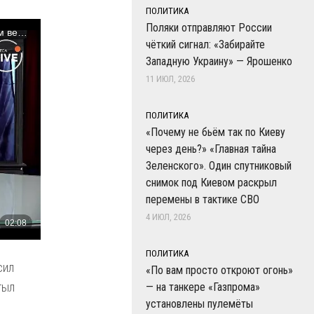
ПОЛИТИКА
Поляки отправляют России
чёткий сигнал: «Забирайте
Западную Украину» — Ярошенко
11 ИЮЛ, 2026
ПОЛИТИКА
«Почему не бьём так по Киеву
через день?» «Главная тайна
Зеленского». Один спутниковый
снимок под Киевом раскрыл
перемены в тактике СВО
4 ИЮЛ, 2026
ПОЛИТИКА
сил
«По вам просто откроют огонь»
тыл
— на танкере «Газпрома»
установлены пулемёты