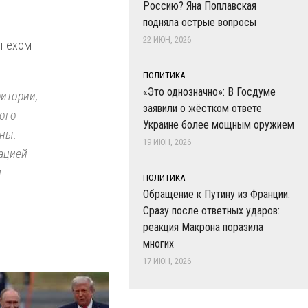
Россию? Яна Поплавская
подняла острые вопросы
22 ИЮН, 2026
спехом
ПОЛИТИКА
«Это однозначно»: В Госдуме
ритории,
заявили о жёстком ответе
ного
Украине более мощным оружием
жны.
19 ИЮН, 2026
мацией
.
ПОЛИТИКА
Обращение к Путину из Франции.
Сразу после ответных ударов:
реакция Макрона поразила
многих
17 ИЮН, 2026