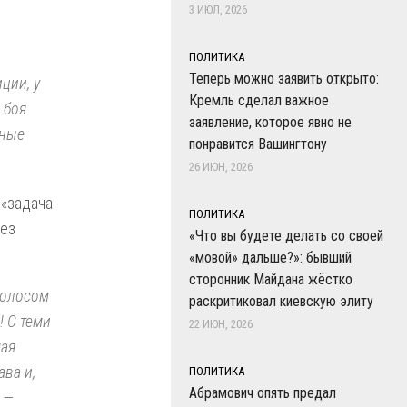
3 ИЮЛ, 2026
ПОЛИТИКА
Теперь можно заявить открыто:
ции, у
Кремль сделал важное
 боя
заявление, которое явно не
тные
понравится Вашингтону
26 ИЮН, 2026
 «задача
ПОЛИТИКА
рез
«Что вы будете делать со своей
«мовой» дальше?»: бывший
сторонник Майдана жёстко
голосом
раскритиковал киевскую элиту
! С теми
22 ИЮН, 2026
шая
ва и,
ПОЛИТИКА
Абрамович опять предал
 —