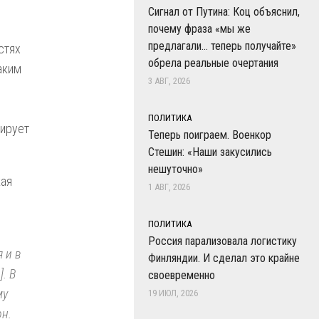
Сигнал от Путина: Коц объяснил,
почему фраза «мы же
предлагали… теперь получайте»
стях
обрела реальные очертания
аким
3 АВГ, 2026
ПОЛИТИКА
тирует
Теперь поиграем. Военкор
Стешин: «Наши закусились
нешуточно»
кая
1 АВГ, 2026
ПОЛИТИКА
Россия парализовала логистику
 и в
Финляндии. И сделал это крайне
. В
своевременно
му
19 ИЮЛ, 2026
он.