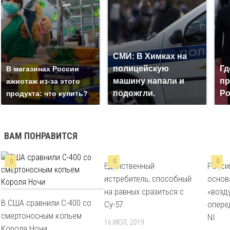
СМИ: В Химках на
полицейскую
Гд
В магазинах России
машину напали и
пр
ажиотаж из-за этого
подожгли.
Ро
продукта: что купить?
ВАМ ПОНРАВИТСЯ
0
0
0
Единственный
Росси
истребитель, способный
основ
на равных сразиться с
«возд
В США сравнили С-400 со
Су-57
опере
смертоносным копьем
NI
16 ИЮЛ, 2019
Короля Ночи