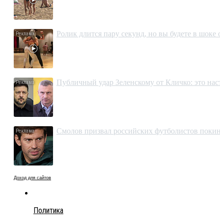
Ролик длится пару секунд, но вы будете в шоке
Публичный удар Зеленскому от Кличко: это на
Смолов призвал российских футболистов покин
Доход для сайтов
Политика