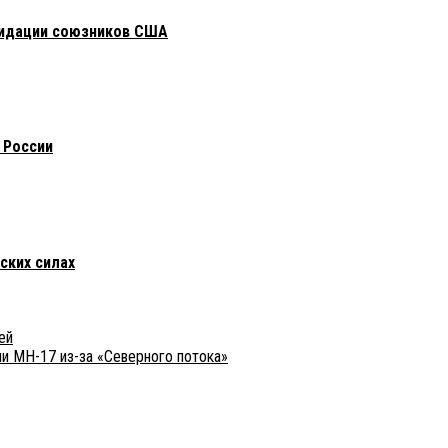
видации союзников США
 России
ских силах
ей
и MH-17 из-за «Северного потока»