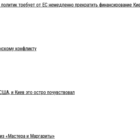
 политик требует от ЕС немедленно прекратить финансирование Ки
инскому конфликту
США, и Киев это остро почувствовал
 из «Мастера и Маргариты»