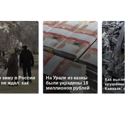
 зиму в России
На Урале из казны
Как выгля
 не ждал: как
были украдены 18
крушение 
миллионов рублей
Кавказе: с