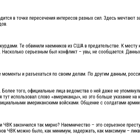
одится в точке пересечения интересов разных сил. Здесь мечтают 
дов.
 курдами. Те обвинили наемников из США в предательстве. К месту 
 Насколько серьезным был конфликт – увы, не сообщается. Данных
е моменты и разъехаться по своим делам. По другим данным, рос
Более того, официальные лица ведомства о ней даже не упомянули.
 тут использовал слово «американцы», но это больше указание на н
официальными американскими войсками. Общение с солдатами армии
и ЧВК закончился так мирно? Наемничество – это серьезное престу
нов ЧВК можно было, как минимум, задержать, как максимум – ликв