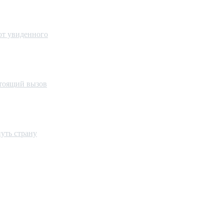
 от увиденного
стоящий вызов
уть страну