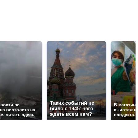
Таких событий не
овости по
В магазин
было с 1945: чего
ию вертолета на
ажиотаж из
ждать всем нам?
е: читать здесь
продукта: 