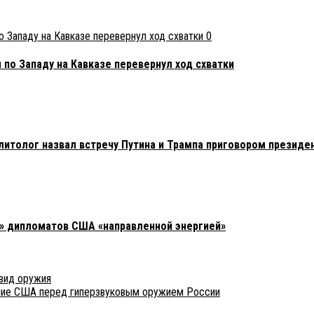
0
по Западу на Кавказе перевернул ход схватки
литолог назвал встречу Путина и Трампа приговором презид
» дипломатов США «направленной энергией»
 вид оружия
ение США перед гиперзвуковым оружием России