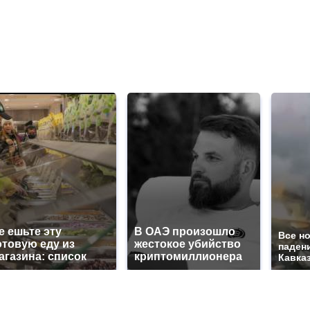
е ешьте эту
В ОАЭ произошло
Все н
отовую еду из
жестокое убийство
паден
агазина: список
криптомиллионера
Кавказ