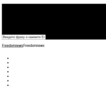
Политика
Экономика
Военный архив
Общество
Мнения
Добавить статью
Freedomnews
Freedomnews