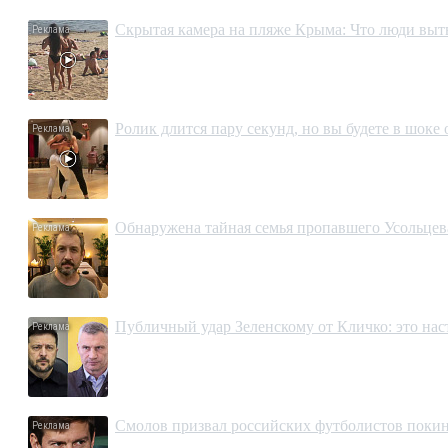
Скрытая камера на пляже Крыма: Что люди вытво
Ролик длится пару секунд, но вы будете в шоке
Обнаружена тайная семья пропавшего Усольцева
Публичный удар Зеленскому от Кличко: это на
Смолов призвал российских футболистов покин