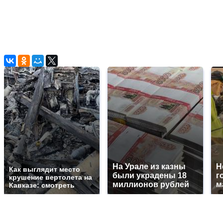
На Урале из казны
Н
Как выглядит место
были украдены 18
г
крушение вертолета на
миллионов рублей
м
Кавказе: смотреть