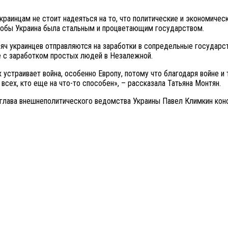
о украинцам не стоит надеяться на то, что политические и эконом
 чтобы Украина была стальным и процветающим государством.
сяч украинцев отправляются на заработки в сопредельные государ
ие с заработком простых людей в Незалежной.
х устраивает война, особенно Европу, потому что благодаря войне и
сех, кто еще на что-то способен», – рассказала Татьяна Монтян.
глава внешнеполитического ведомства Украины Павел Климкин конс