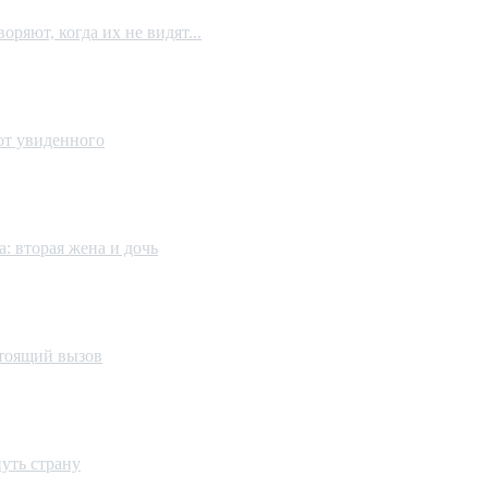
ряют, когда их не видят...
 от увиденного
: вторая жена и дочь
стоящий вызов
уть страну