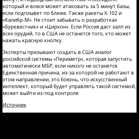
который и вовсе может атаковать за 5 минут базы,
если подплывет по ближе. Также ракеты Х-102 и
«Калибр-М». Не стоит забывать о разработках
«Буревестник» и «Циркон». Если Россия даст залп из
всех орудий, то в США не останется того, кто может
нажать красную кнопку.
Эксперты призывают создать в США аналог
российской системы «Периметр», которая запустить
автоматически МБР, если никого не останется.
Единственная причина, из-за которой не работают в
этом направлении, это боязнь, что искусственный
интеллект, который будет управлять такой системой,
может выйти из-под контроля.
Источник
Загрузка...
предыдущая запись
Вертикальный взлёт нового
истребителя МиГ-29 вынудил заговорить о нем на
западе