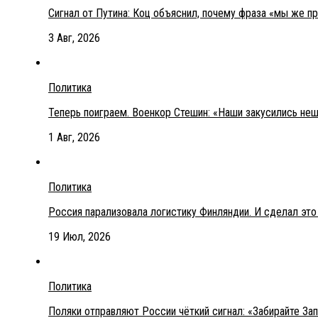
Сигнал от Путина: Коц объяснил, почему фраза «мы же п
3 Авг, 2026
Политика
Теперь поиграем. Военкор Стешин: «Наши закусились не
1 Авг, 2026
Политика
Россия парализовала логистику Финляндии. И сделал эт
19 Июл, 2026
Политика
Поляки отправляют России чёткий сигнал: «Забирайте З