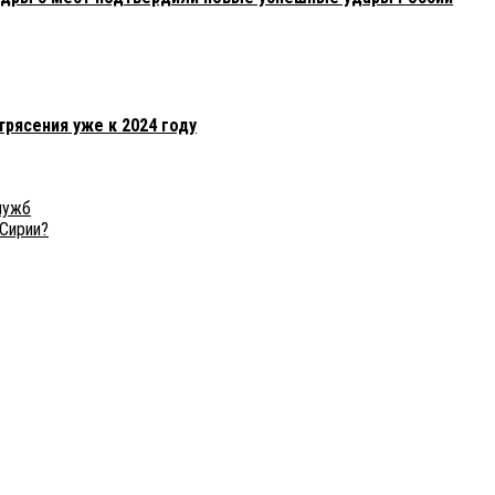
рясения уже к 2024 году
лужб
 Сирии?