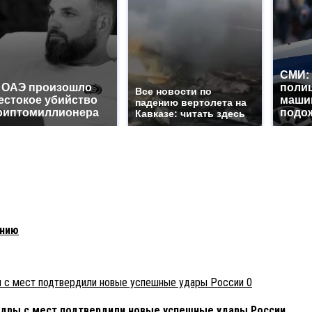
СМИ: 
 ОАЭ произошло
поли
Все новости по
естокое убийство
маши
падению вертолета на
риптомиллионера
подож
Кавказе: читать здесь
ению
0
адры с мест подтвердили новые успешные удары России