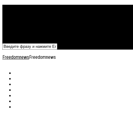
Политика
Экономика
Военный архив
Общество
Мнения
Добавить статью
Freedomnews
Freedomnews