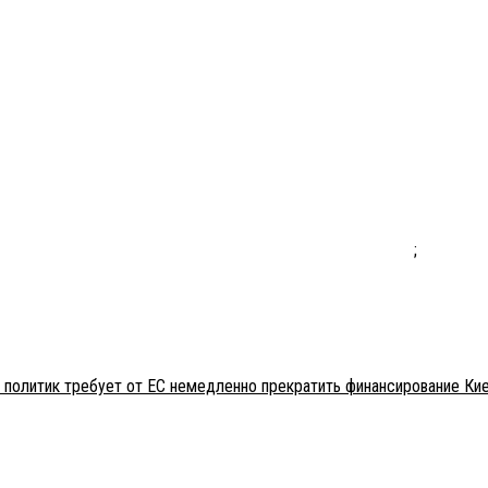
;
 политик требует от ЕС немедленно прекратить финансирование Ки