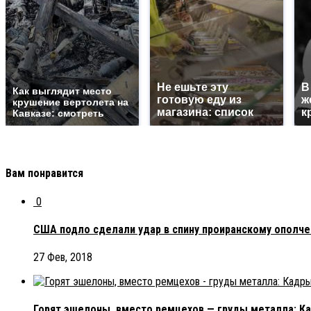
Не ешьте эту
В
Как выглядит место
готовую еду из
ж
крушение вертолета на
магазина: список
к
Кавказе: смотреть
Вам понравится
0
США подло сделали удар в спину проиранскому ополч
27 Фев, 2018
Горят эшелоны, вместо ремцехов — груды металла: К