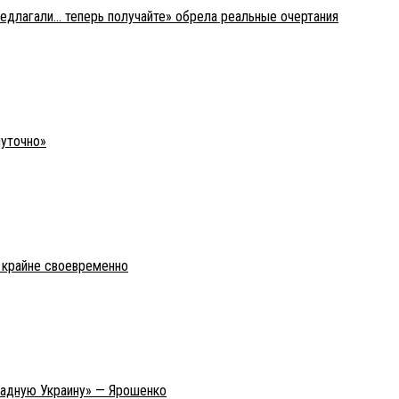
редлагали… теперь получайте» обрела реальные очертания
шуточно»
о крайне своевременно
ападную Украину» — Ярошенко