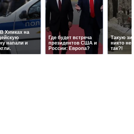
В Химках на
цейскую
Где будет встреча
Такую зи
ну напали и
президентов США и
никто не 
гли.
России: Европа?
так?!