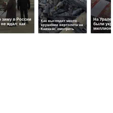
 зиму в России
На Урале 
Как выглядит место
 не ждал: как
были укр
крушение вертолета на
миллионо
Кавказе: смотреть