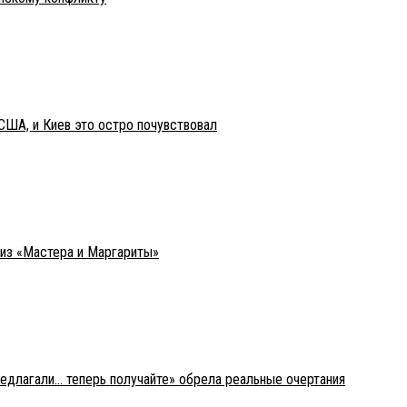
США, и Киев это остро почувствовал
 из «Мастера и Маргариты»
редлагали… теперь получайте» обрела реальные очертания