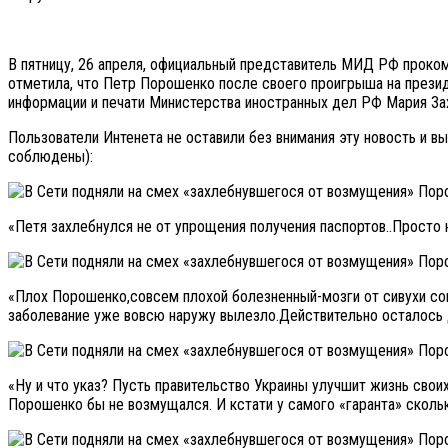
В пятницу, 26 апреля, официальный представитель МИД РФ проко
отметила, что Петр Порошенко после своего проигрыша на презид
информации и печати Министерства иностранных дел РФ Мария За
Пользователи Интенета не оставили без внимания эту новость и в
соблюдены):
«Петя захлебнулся не от упрощения получения паспортов..Просто н
«Плох Порошенко,совсем плохой болезненный-мозги от сивухи сов
заболевание уже вовсю наружу вылезло.Действительно осталось 
«Ну и что указ? Пусть правительство Украины улучшит жизнь сво
Порошенко бы не возмущался. И кстати у самого «гаранта» сколь