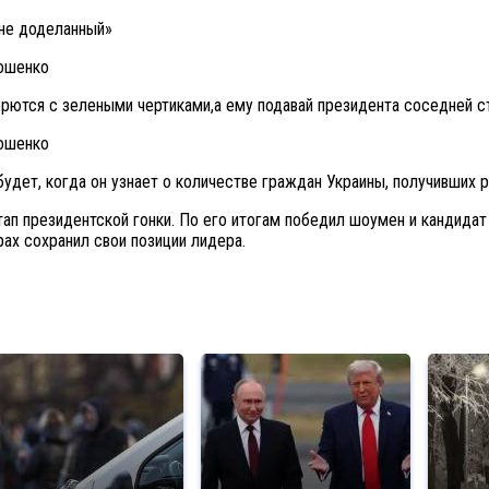
 не доделанный»
рются с зелеными чертиками,а ему подавай президента соседней с
будет, когда он узнает о количестве граждан Украины, получивших р
тап президентской гонки. По его итогам победил шоумен и кандидат
рах сохранил свои позиции лидера.