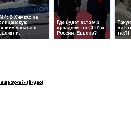
МИ: В Химках на
олицейскую
Где будет встреча
Такую
ашину напали и
президентов США и
никто
одожгли.
России: Европа?
так?!
 ещё хуже?» (Видео)