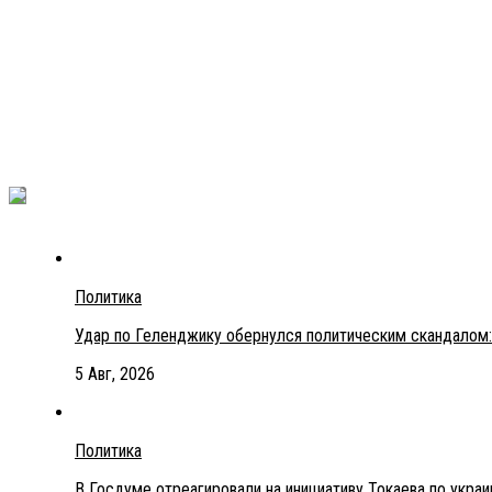
Политика
Удар по Геленджику обернулся политическим скандалом:
5 Авг, 2026
Политика
В Госдуме отреагировали на инициативу Токаева по укра