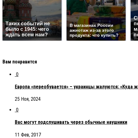
С
Таких событий не
п
В магазинах России
было с 1945: чего
м
ажиотаж из-за этого
ждать всем нам?
п
продукта: что купить?
Вам понравится
0
Европа «переобувается» – украинцы жалуются: «Куда ж
25 Ноя, 2024
0
Вас могут подслушивать через обычные наушники
11 Фев, 2017