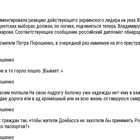
мментировала реакцию действующего украинского лидера на указ 
ентских выборах должен, по логике, подчиняться теперь Владимиру
харова. Соответствующее сообщение российский дипломат обнародо
ысмеяли Петра Порошенко, в очередной раз намекнув на его пристр
е в то горло пошло..)Бывает..»
сем поплыли.На свою подругу белочку уже надежды нет-ему в кажд
две дороги или в ад кромешный или на всю жизнь оставшуюся сми
их граждан так, чтобы жители Донбасса не захотели бы принимать 
ко паспортов?»