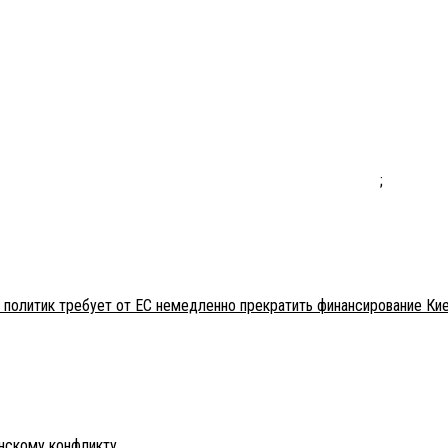
;
 политик требует от ЕС немедленно прекратить финансирование Ки
инскому конфликту