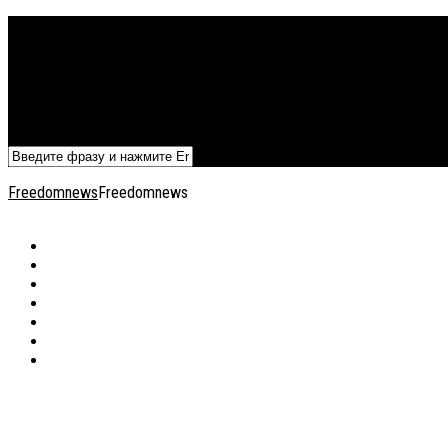
Политика
Экономика
Военный архив
Общество
Мнения
Добавить статью
Freedomnews
Freedomnews