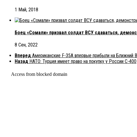
1 Май, 2018
Боец «Сомали» призвал солдат ВСУ сдаваться, демонс
8 Сен, 2022
Вперед
Американские F-35A впервые прибыли на Ближний 
Назад
НАТО: Турция имеет право на покупку у России С-400