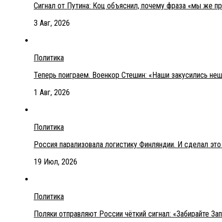
Сигнал от Путина: Коц объяснил, почему фраза «мы же п
3 Авг, 2026
Политика
Теперь поиграем. Военкор Стешин: «Наши закусились не
1 Авг, 2026
Политика
Россия парализовала логистику Финляндии. И сделал эт
19 Июл, 2026
Политика
Поляки отправляют России чёткий сигнал: «Забирайте З