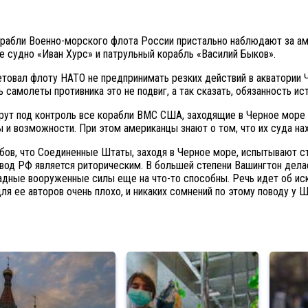
рабли Военно-морского флота России пристально наблюдают за а
е судно «Иван Хурс» и патрульный корабль «Василий Быков».
товал флоту НАТО не предпринимать резких действий в акватории Ч
 самолеты противника это не подвиг, а так сказать, обязанность ис
рут под контроль все корабли ВМС США, заходящие в Черное море 
 и возможности. При этом американцы знают о том, что их суда н
бов, что Соединенные Штаты, заходя в Черное море, испытывают стр
вод РФ является риторическим. В большей степени Вашингтон делае
падные вооруженные силы еще на что-то способны. Речь идет об и
я ее авторов очень плохо, и никаких сомнений по этому поводу у Ш