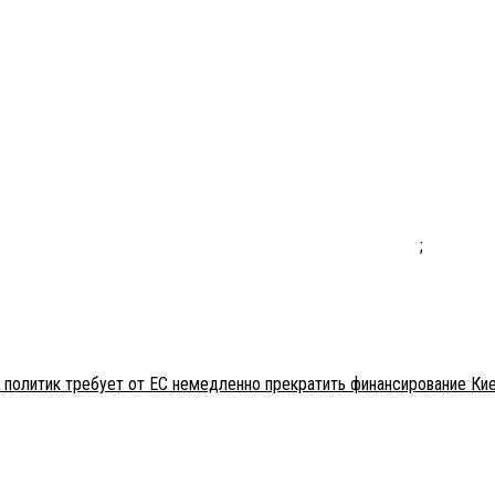
;
 политик требует от ЕС немедленно прекратить финансирование Ки