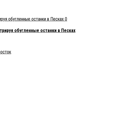
0
трируя обугленные останки в Песках
Восток