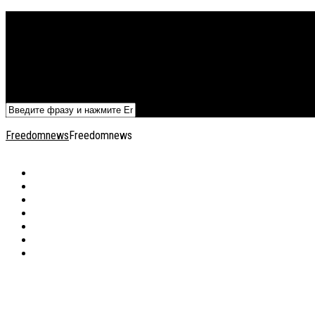
Политика
Экономика
Военный архив
Общество
Мнения
Добавить статью
Freedomnews
Freedomnews