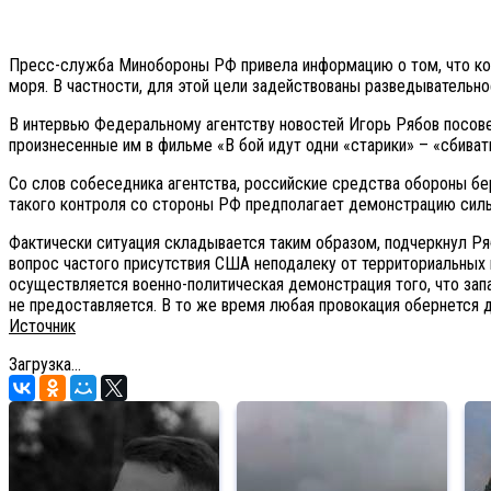
Пресс-служба Минобороны РФ привела информацию о том, что ко
моря. В частности, для этой цели задействованы разведывательно
В интервью Федеральному агентству новостей Игорь Рябов посове
произнесенные им в фильме «В бой идут одни «старики» – «сбивать
Со слов собеседника агентства, российские средства обороны бе
такого контроля со стороны РФ предполагает демонстрацию силы
Фактически ситуация складывается таким образом, подчеркнул Ря
вопрос частого присутствия США неподалеку от территориальных 
осуществляется военно-политическая демонстрация того, что за
не предоставляется. В то же время любая провокация обернется дл
Источник
Загрузка...