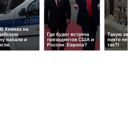
В Химках на
цейскую
Где будет встреча
Такую зи
ну напали и
президентов США и
никто не 
гли.
России: Европа?
так?!