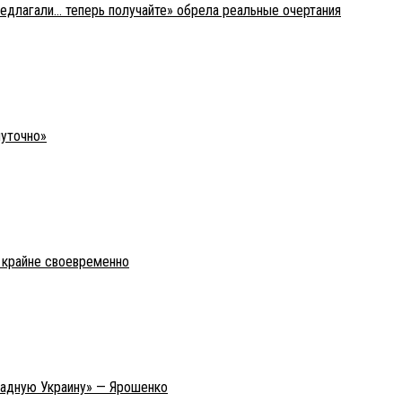
редлагали… теперь получайте» обрела реальные очертания
шуточно»
о крайне своевременно
ападную Украину» — Ярошенко