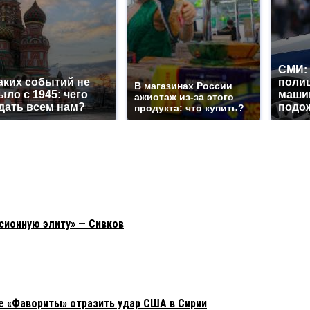
СМИ: 
аких событий не
поли
В магазинах России
ыло с 1945: чего
маши
ажиотаж из-за этого
дать всем нам?
подож
продукта: что купить?
сионную элиту» — Сивков
ие «Фавориты» отразить удар США в Сирии