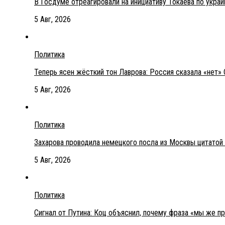
В Госдуме отреагировали на инициативу Токаева по укра
5 Авг, 2026
Политика
Теперь ясен жёсткий тон Лаврова: Россия сказала «нет» 
5 Авг, 2026
Политика
Захарова проводила немецкого посла из Москвы цитатой
5 Авг, 2026
Политика
Сигнал от Путина: Коц объяснил, почему фраза «мы же п