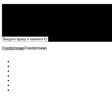
Политика
Экономика
Военный архив
Общество
Мнения
Добавить статью
Freedomnews
Freedomnews