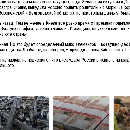
и звучать в начале весны текущего года. Эскалация ситуации в Дон
 разграничения, вынудила Россию принять решительные меры. За ко
, Воронежской и Белгородской областях, по некоторым данным, бы
в назад. Тем не менее в Киеве все равно время от времени поднима
Выступая в эфире интернет-канала «Исландия», он указал наиболее 
на юге страны.
онная. Но это будет определенный микс элементов – воздушно-деса
оисходит на Донбассе, на севере», – приводит слова Кабаненко «По
е назвал, но подчеркнул, что риск удара России с южного направл
льшого.