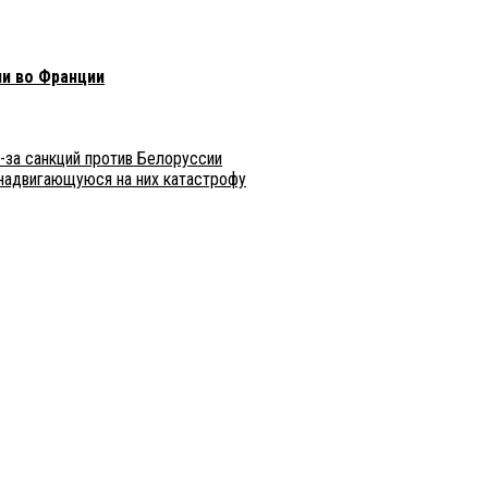
и во Франции
з-за санкций против Белоруссии
надвигающуюся на них катастрофу