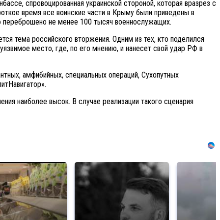
бассе, спровоцированная украинской стороной, которая вразрез с
роткое время все воинские части в Крыму были приведены в
ло переброшено не менее 100 тысяч военнослужащих.
ется тема российского вторжения. Одним из тех, кто поделился
уязвимое место, где, по его мнению, и нанесет свой удар РФ в
нтных, амфибийных, специальных операций, Сухопутных
литНавигатор».
ения наиболее высок. В случае реализации такого сценария