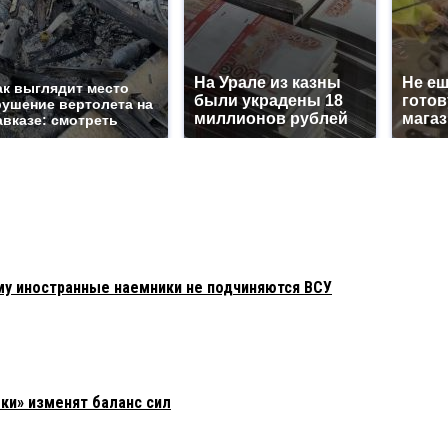
На Урале из казны
Не еш
ак выглядит место
были украдены 18
готов
рушение вертолета на
миллионов рублей
магаз
авказе: смотреть
му иностранные наемники не подчиняются ВСУ
ки» изменят баланс сил