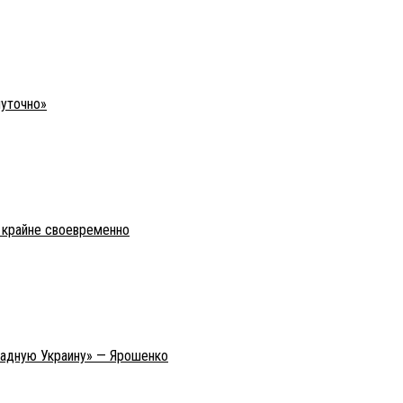
шуточно»
о крайне своевременно
ападную Украину» — Ярошенко