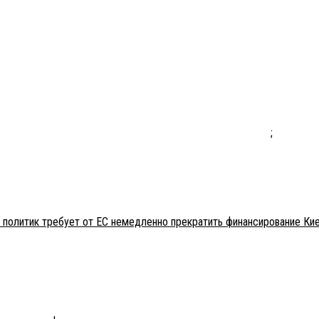
;
 политик требует от ЕС немедленно прекратить финансирование Ки