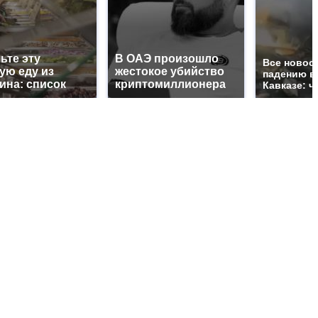
ьте эту
В ОАЭ произошло
Все новос
ую еду из
жестокое убийство
падению в
ина: список
криптомиллионера
Кавказе: ч