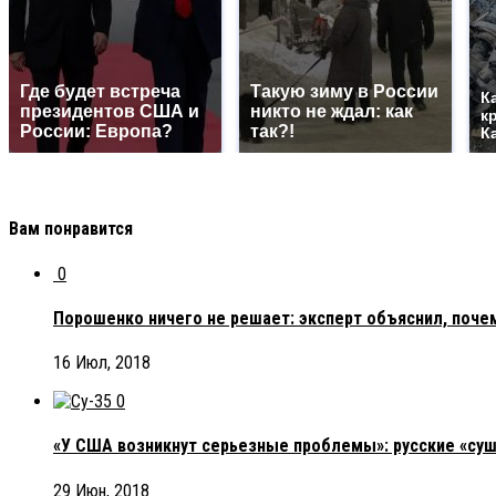
Где будет встреча
Такую зиму в России
К
президентов США и
никто не ждал: как
к
России: Европа?
так?!
К
Вам понравится
0
Порошенко ничего не решает: эксперт объяснил, поче
16 Июл, 2018
0
«У США возникнут серьезные проблемы»: русские «суш
29 Июн, 2018