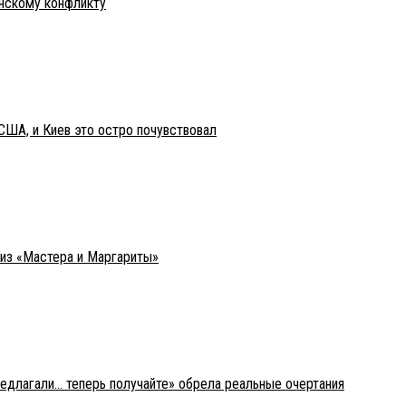
инскому конфликту
США, и Киев это остро почувствовал
 из «Мастера и Маргариты»
редлагали… теперь получайте» обрела реальные очертания