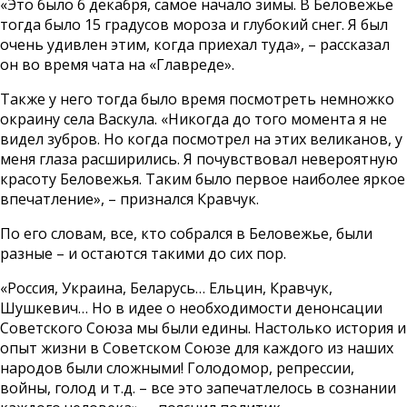
«Это было 6 декабря, самое начало зимы. В Беловежье
тогда было 15 градусов мороза и глубокий снег. Я был
очень удивлен этим, когда приехал туда», – рассказал
он во время
чата на «Главреде»
.
Также у него тогда было время посмотреть немножко
окраину села Васкула. «Никогда до того момента я не
видел зубров. Но когда посмотрел на этих великанов, у
меня глаза расширились. Я почувствовал невероятную
красоту Беловежья. Таким было первое наиболее яркое
впечатление», – признался Кравчук.
По его словам, все, кто собрался в Беловежье, были
разные – и остаются такими до сих пор.
«Россия, Украина, Беларусь… Ельцин, Кравчук,
Шушкевич… Но в идее о необходимости денонсации
Советского Союза мы были едины. Настолько история и
опыт жизни в Советском Союзе для каждого из наших
народов были сложными! Голодомор, репрессии,
войны, голод и т.д. – все это запечатлелось в сознании