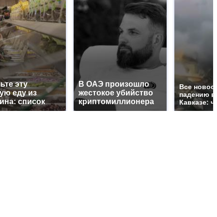
ьте эту
В ОАЭ произошло
Все новос
ую еду из
жестокое убийство
падению в
ина: список
криптомиллионера
Кавказе: ч