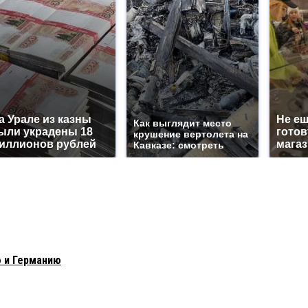
а Урале из казны
Не еш
Как выглядит место
ыли украдены 18
готов
крушение вертолета на
иллионов рублей
магаз
Кавказе: смотреть
ю и Германию