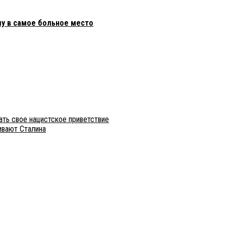
шу в самое больное место
ать свое нацистское приветствие
ивают Сталина