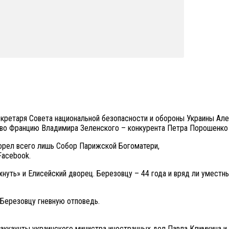
кретаря Совета национальной безопасности и обороны Украины Алек
м во Францию Владимира Зеленского – конкурента Петра Порошенко 
горел всего лишь Собор Парижской Богоматери,
Facebook.
нуть» и Елисейский дворец. Березовцу – 44 года и вряд ли уместн
Березовцу гневную отповедь.
 аккаунты украинского министра иностранных дел Павла Климкина и