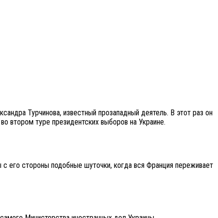
сандра Турчинова, известный прозападный деятель. В этот раз он
во втором туре президентских выборов на Украине.
ы с его стороны подобные шуточки, когда вся Франция переживает
 самого Министерства иностранных дел Украины.