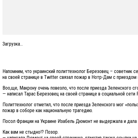
Загрузка...
Напомним, что украинский политтехнолог Березовец – советник се
на своей странице в Twitter связал пожар в Нотр-Дам с приездо
Воо,ще, Макрону очень повезло, что после приезда Зеленского с
— написал Тарас Березовец на своей странице в социальной сети 
Политтехнолог отметил, что после приезда Зеленского мог «полых
пожар в соборе как национальную трагедию.
Посол Франции на Украине Изабель Дюмонт не выдержала и дала 
Как вам не стыдно!? Позор.
— написала Дюмонт на своей страничке, отметив также ссылки на