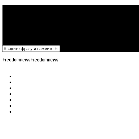
Политика
Экономика
Военный архив
Общество
Мнения
Добавить статью
Freedomnews
Freedomnews