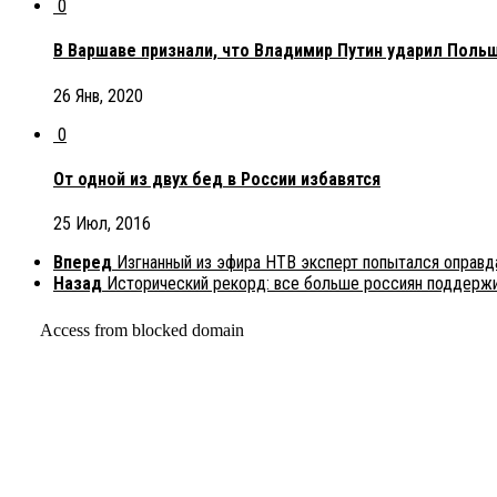
0
В Варшаве признали, что Владимир Путин ударил Поль
26 Янв, 2020
0
От одной из двух бед в России избавятся
25 Июл, 2016
Вперед
Изгнанный из эфира НТВ эксперт попытался оправд
Назад
Исторический рекорд: все больше россиян поддерж