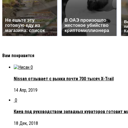
Не ешьте эту
В ОАЭ произошло
В
готовую еду из
жестокое убийство
п
магазина: список
криптомиллионера
К
Вам понравится
0
Nissan отзывает с рынка почти 700 тысяч X-Trail
14 Апр, 2019
0
Киев под руководством западных кураторов готовит 
18 Дек, 2018