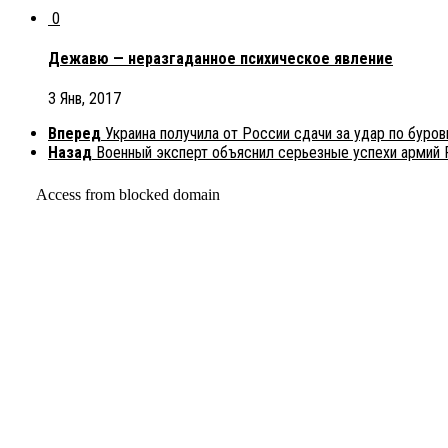
0
Дежавю — неразгаданное психическое явление
3 Янв, 2017
Вперед
Украина получила от России сдачи за удар по буро
Назад
Военный эксперт объяснил серьезные успехи армий 