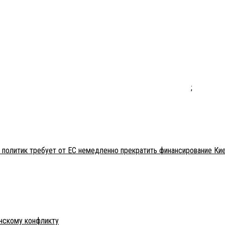
;
 политик требует от ЕС немедленно прекратить финансирование Ки
инскому конфликту