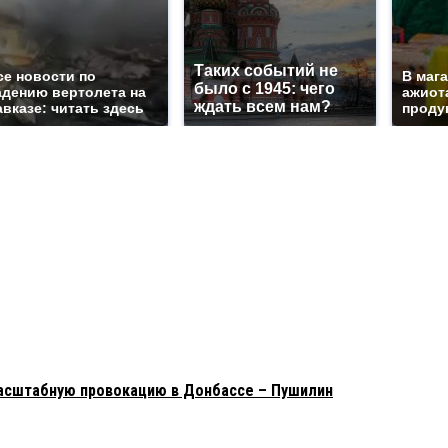
Таких событий не
се новости по
В маг
было с 1945: чего
адению вертолета на
ажиота
ждать всем нам?
авказе: читать здесь
продук
масштабную провокацию в Донбассе – Пушилин