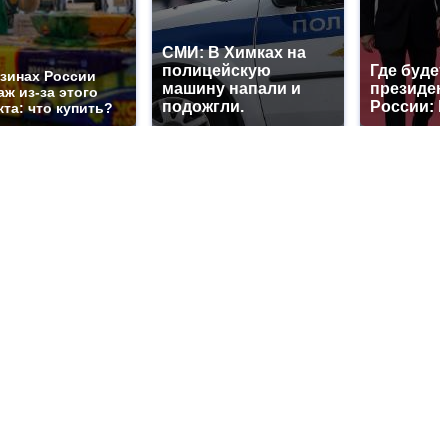
СМИ: В Химках на
полицейскую
Где будет
азинах России
машину напали и
президен
ж из-за этого
подожгли.
России: 
та: что купить?