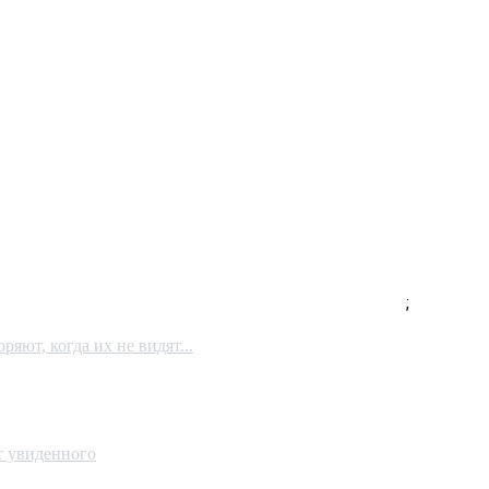
;
яют, когда их не видят...
от увиденного