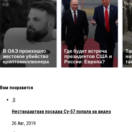
В ОАЭ произошло
Где будет встреча
Та
жестокое убийство
президентов США и
ни
криптомиллионера
России: Европа?
та
Вам понравится
0
Нестандартная посадка Су-57 попала на видео
26 Авг, 2019