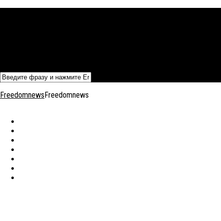
Политика
Экономика
Военный архив
Общество
Мнения
Добавить статью
Freedomnews
Freedomnews