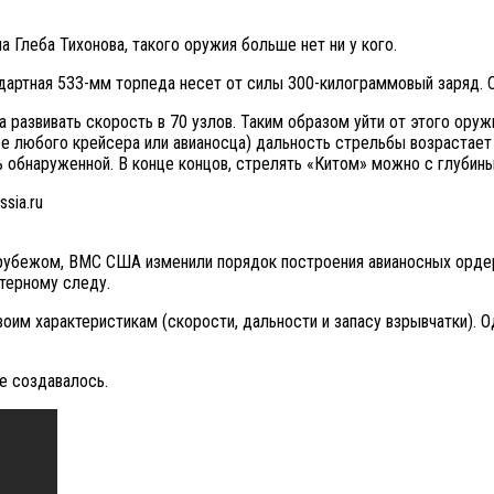
 Глеба Тихонова, такого оружия больше нет ни у кого.
ндартная 533-мм торпеда несет от силы 300-килограммовый заряд. 
развивать скорость в 70 узлов. Таким образом уйти от этого оружи
е любого крейсера или авианосца) дальность стрельбы возрастает 
 обнаруженной. В конце концов, стрелять «Китом» можно с глубины
а рубежом, ВМС США изменили порядок построения авианосных орде
атерному следу.
воим характеристикам (скорости, дальности и запасу взрывчатки). 
е создавалось.