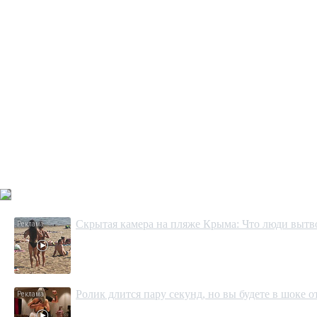
Скрытая камера на пляже Крыма: Что люди вытвор
Ролик длится пару секунд, но вы будете в шоке 