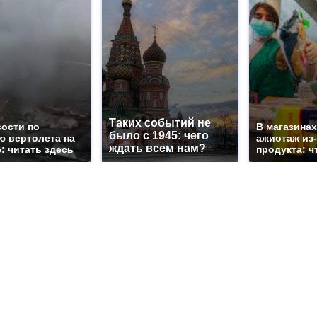
Таких событий не
вости по
В магазина
было с 1945: чего
ю вертолета на
ажиотаж из-
ждать всем нам?
: читать здесь
продукта: ч