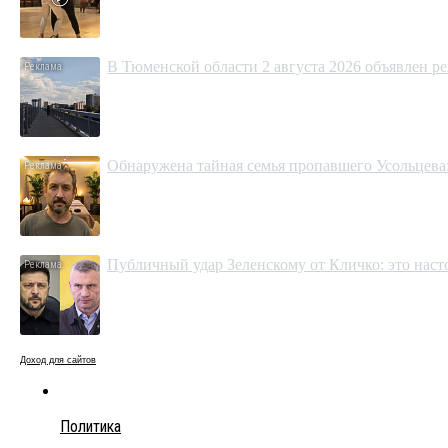
В Тюменской области 2 августа 2026 объявлен р
Обнаружена тайная семья пропавшего Усольцева:
Публичный удар Зеленскому от Кличко: это нас
Доход для сайтов
Политика