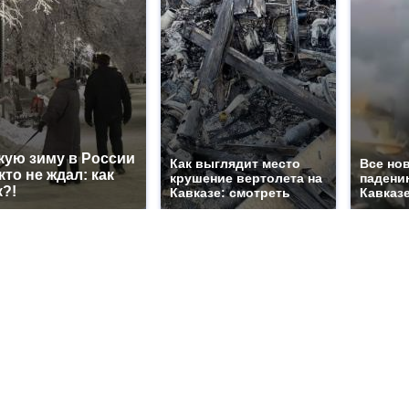
кую зиму в России
Как выглядит место
Все но
кто не ждал: как
крушение вертолета на
падени
к?!
Кавказе: смотреть
Кавказе