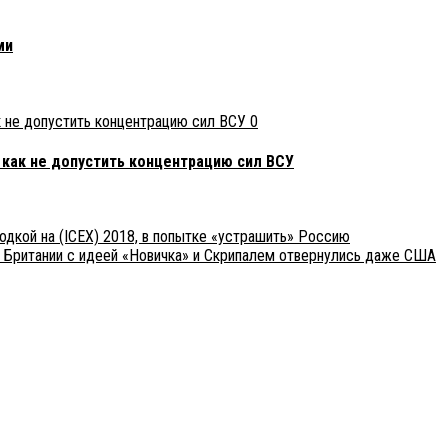
ми
0
 как не допустить концентрацию сил ВСУ
одкой на (ICEX) 2018, в попытке «устрашить» Россию
т Британии с идеей «Новичка» и Скрипалем отвернулись даже США