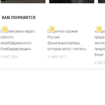
ВАМ ПОНРАВИТСЯ
0
0
0
Опубликовано видео
Секретное оружие
«Отвр
сбитого
России:
преда
азербайджанского
бронетранспортеры,
жестк
бомбардировщика
которые могут «летать»
предл
Brexit
19 ОКТ, 2020
21 ИЮЛ, 2017
3 СЕН, 