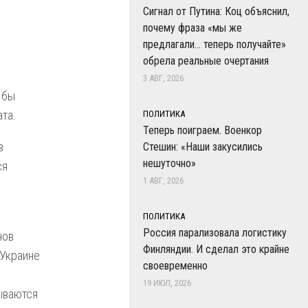
Сигнал от Путина: Коц объяснил,
почему фраза «мы же
предлагали… теперь получайте»
обрела реальные очертания
3 АВГ, 2026
 бы
та.
ПОЛИТИКА
Теперь поиграем. Военкор
в
Стешин: «Наши закусились
нешуточно»
ся
1 АВГ, 2026
ПОЛИТИКА
Россия парализовала логистику
нов
Финляндии. И сделал это крайне
 Украине
своевременно
19 ИЮЛ, 2026
зываются