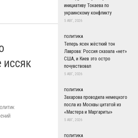
инициативу Токаева по
украинскому конфликту
5 АВГ, 2026
ПОЛИТИКА
Теперь ясен жёсткий тон
о
Лаврова: Россия сказала «нет»
США, и Киев это остро
 иссяк
почувствовал
5 АВГ, 2026
ПОЛИТИКА
Захарова проводила немецкого
посла из Москвы цитатой из
олитик
«Мастера и Маргариты»
шений
5 АВГ, 2026
ПОЛИТИКА