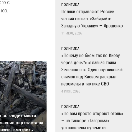
ого с
ПОЛИТИКА
нов.
Поляки отправляют России
чёткий сигнал: «Забирайте
Западную Украину» — Ярошенко
11 ИЮЛ, 2026
ПОЛИТИКА
«Почему не бьём так по Киеву
через день?» «Главная тайна
Зеленского». Один спутниковый
снимок под Киевом раскрыл
перемены в тактике СВО
4 ИЮЛ, 2026
ПОЛИТИКА
«По вам просто откроют огонь»
Не ешьте эту
В ОАЭ
к выглядит место
— на танкере «Газпрома»
готовую еду из
жесто
ушение вертолета на
установлены пулемёты
магазина: список
крипт
вказе: смотреть