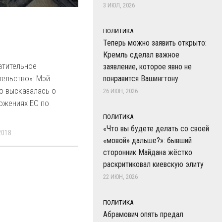
3 ИЮЛ, 2026
ПОЛИТИКА
Теперь можно заявить открыто:
Кремль сделал важное
атительное
заявление, которое явно не
тельство»: Мэй
понравится Вашингтону
о высказалась о
26 ИЮН, 2026
ожениях ЕС по
ПОЛИТИКА
«Что вы будете делать со своей
2018
«мовой» дальше?»: бывший
сторонник Майдана жёстко
раскритиковал киевскую элиту
22 ИЮН, 2026
ПОЛИТИКА
Абрамович опять предал