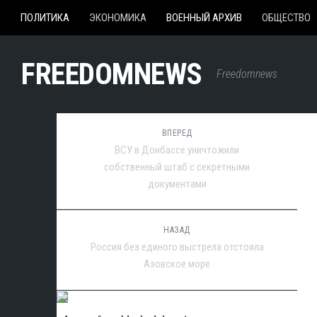
ПОЛИТИКА
ЭКОНОМИКА
ВОЕННЫЙ АРХИВ
ОБЩЕСТВО
FREEDOMNEWS
Freedomnews
ВПЕРЕД
ВСУ в Донбассе уничтожили
собственный штаб с секретными
документами
НАЗАД
Россия без единого выстрела отстояла
Азовское море