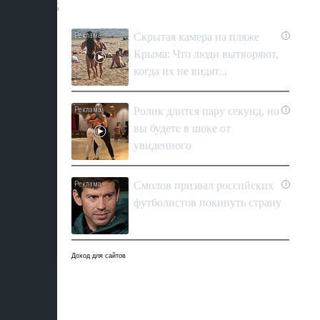
;
Скрытая камера на пляже
i
Крыма: Что люди вытворяют,
когда их не видят...
Ролик длится пару секунд, но
i
вы будете в шоке от
увиденного
Смолов призвал российских
i
футболистов покинуть страну
Доход для сайтов