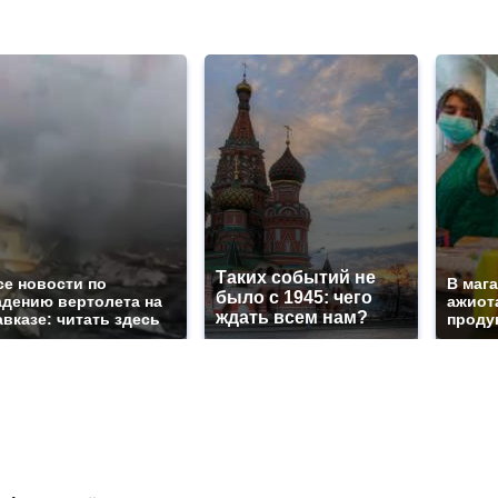
Таких событий не
се новости по
В маг
было с 1945: чего
адению вертолета на
ажиота
ждать всем нам?
авказе: читать здесь
продук