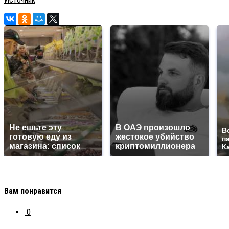
Не ешьте эту
В ОАЭ произошло
В
готовую еду из
жестокое убийство
п
магазина: список
криптомиллионера
К
Вам понравится
0