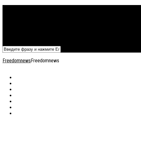
Политика
Экономика
Военный архив
Общество
Мнения
Добавить статью
Freedomnews
Freedomnews