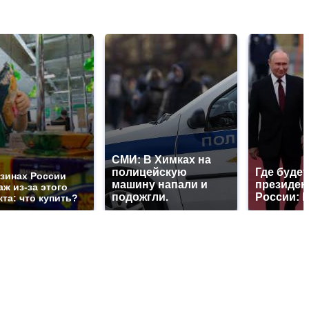
СМИ: В Химках на
полицейскую
Где будет
азинах России
машину напали и
президен
ж из-за этого
подожгли.
России: 
та: что купить?