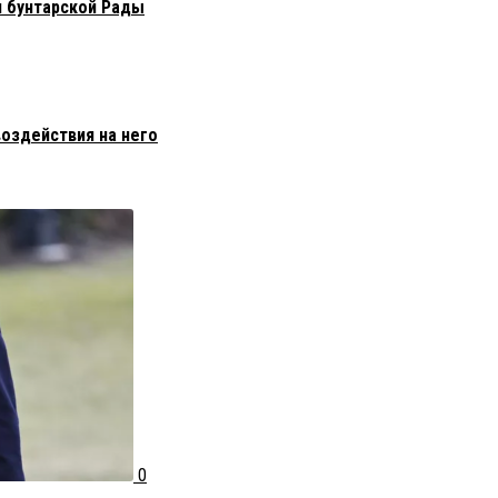
я бунтарской Рады
воздействия на него
0