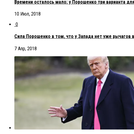
Времени осталось мало: у Порошенко три варианта дл
10 Июл, 2018
0
Сила Порошенко в том, что у Запада нет уже рычагов 
7 Апр, 2018