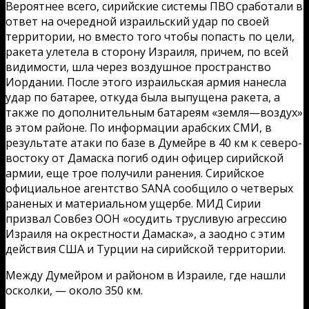
Вероятнее всего, сирийские системы ПВО сработали в
ответ на очередной израильский удар по своей
территории, но вместо того чтобы попасть по цели,
ракета улетела в сторону Израиля, причем, по всей
видимости, шла через воздушное пространство
Иордании. После этого израильская армия нанесла
удар по батарее, откуда была выпущена ракета, а
также по дополнительным батареям «земля—воздух»
в этом районе. По информации арабских СМИ, в
результате атаки по базе в Думейре в 40 км к северо-
востоку от Дамаска погиб один офицер сирийской
армии, еще трое получили ранения. Сирийское
официальное агентство SANA сообщило о четверых
раненых и материальном ущербе. МИД Сирии
призвал Совбез ООН «осудить трусливую агрессию
Израиля на окрестности Дамаска», а заодно с этим
действия США и Турции на сирийской территории.
Между Думейром и районом в Израиле, где нашли
осколки, — около 350 км.