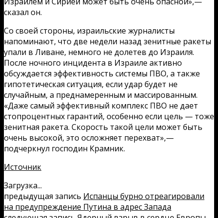
Израилем и Сирией может быть очень опасной»,—
сказал он.
Со своей стороны, израильские журналисты
напоминают, что две недели назад зенитные ракеты
упали в Ливане, немного не долетев до Израиля.
После ночного инцидента в Израиле активно
обсуждается эффективность системы ПВО, а также
гипотетическая ситуация, если удар будет не
случайным, а преднамеренным и массированным.
«Даже самый эффективный комплекс ПВО не дает
стопроцентных гарантий, особенно если цель — тоже
зенитная ракета. Скорость такой цели может быть
очень высокой, это осложняет перехват»,—
подчеркнул господин Крамник.
Источник
Загрузка...
предыдущая запись
Испанцы бурно отреагировали
на предупреждение Путина в адрес Запада
следующая запись
Ядерный взрыв в сердце Европы