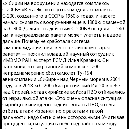
«У Сирии на вооружении находятся комплексы
С-200ВЭ «Вега-Э», экспортная модель комплекса
С-200, созданного в СССР в 1960-х годах. У нас его
начали снимать с вооружения еще в 1980-х с заменой
на С-300. Дальность действия С-200ВЭ по цели — 240
км, а неуправляемая ракета может улететь и вдвое
дальше. Почему не сработала система
самоликвидации, неизвестно. Слишком старая
ракета»,— пояснил младший научный сотрудник
ИМЭМО РАН, эксперт РСМД Илья Крамник. Он
напомнил, что украинский комплекс С-200
непреднамеренно сбил самолет Ту-154
авиакомпании «Сибирь» над Черным морем в 2001
году, а в 2018-м С-200 сбил российский Ил-20 в небе
над Сирией, когда сирийские войска ПВО отбивались
от израильской атаки. «Это очень опасная ситуация.
Сирийцы вынуждены задействовать ПВО, чтобы
отбить атаки Израиля, но с ракетами такой
дальности надо быть очень осторожными. Учитывая
прецеденты, ситуация в небе над районом между