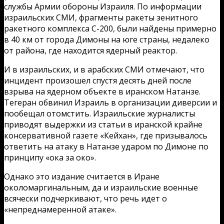
службы Армии обороны Израиля. По информации
израильских СМИ, фрагменты ракеты зенитного
ракетного комплекса С-200, были найдены примерно
в 40 км от города Димоны на юге страны, недалеко
от района, где находится ядерный реактор.
И в израильских, и в арабских СМИ отмечают, что
инцидент произошел спустя десять дней после
взрыва на ядерном объекте в иранском Натанзе.
Тегеран обвинил Израиль в организации диверсии и
пообещал отомстить. Израильские журналисты
приводят выдержки из статьи в иранской крайне
консервативной газете «Кейхан», где призывалось
ответить на атаку в Натанзе ударом по Димоне по
принципу «ока за око».
Однако это издание считается в Иране
околомаргинальным, да и израильские военные
всячески подчеркивают, что речь идет о
«непреднамеренной атаке».