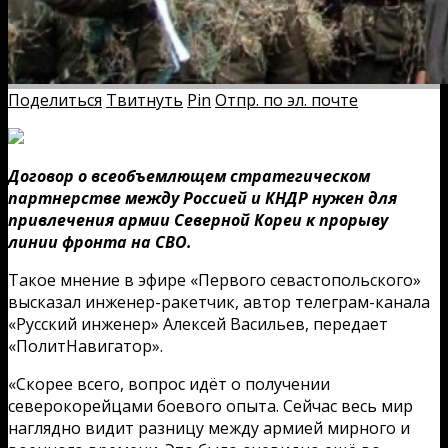
Поделиться
Твитнуть
Pin
Отпр. по эл. почте
Договор о всеобъемлющем стратегическом
партнерстве между Россией и КНДР нужен для
привлечения армии Северной Кореи к прорыву
линии фронта на СВО.
Такое мнение в эфире «Первого севастопольского»
высказал инженер-ракетчик, автор телеграм-канала
«Русский инженер» Алексей Васильев, передает
«ПолитНавигатор».
«Скорее всего, вопрос идёт о получении
северокорейцами боевого опыта. Сейчас весь мир
наглядно видит разницу между армией мирного и