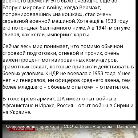
военного времени. Это было очевидно ещё во
Вторую мировую войну, когда Вермахт,
потренировавшись «на кошках», стал очень
серьёзной военной машиной. Хотя ещё в 1938 году
его потенциал был намного ниже. А в 1941-м он уже
сбивал, как кегли, империи с карты.
Сейчас весь мир понимает, что помимо обычной
строевой подготовки, огневой и прочих, очень
важен процент мотивированных командиров,
грамотных солдат, которые привыкли действовать в
боевых условиях. КНДР не воевала с 1953 года. У нее
нет ни генералов, ни офицеров среднего звена, тем
более младшего – с боевым опытом», – отметил он.
В тоже время армия США имеет опыт войны в
Афганистане и Ираке, Россия – опыт войны в Сирии и
на Украине.