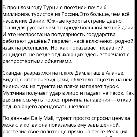
В прошлом году Турцию посетили почти 6
миллионов туристов из России. Это больше, чем всё
население Дании. Южные курорты страны давно
стали для русских чем-то вроде большой летней дачи.
И это неспроста: на популярность государства
работают дешёвый перелёт, «всё включено», родной
язык на ресепшене. Но, как показывает недавний
инцидент, не везде отдыхающих здесь встречают с
распростёртыми объятиями.
Скандал разразился на пляже Дамлаташ в Аланье.
Видео, снятое очевидцами, облетело соцсети: на нём
видно, как на туриста на пляже нападает турок.
Мужчина получает удар в лицо и падает на песок. Как
выяснилось чуть позже, причина нападения — отказ
отдыхающего арендовать шезлонг.
По данным Daily Mail, турист просто спросил цену за
лежак, а когда она показалась ему завышенной,
расстелил своё полотенце прямо на песке. Реакция