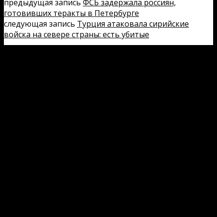
предыдущая запись
ФСБ задержала россиян,
готовивших теракты в Петербурге
следующая запись
Турция атаковала сирийские
войска на севере страны: есть убитые
Добавить комментарий
Ваш e-mail не будет опубликован.
Обязательные поля
помечены
*
Комментарий
Имя
*
E-mail
*