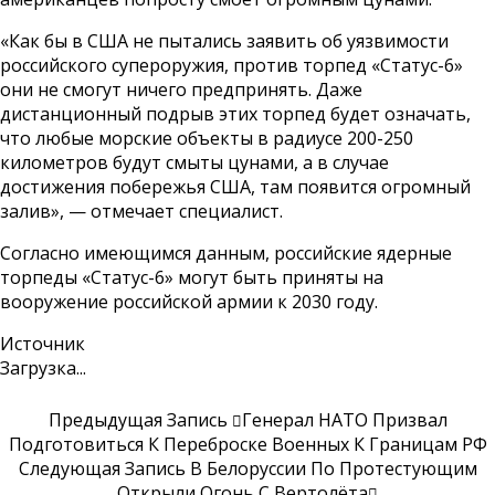
«Как бы в США не пытались заявить об уязвимости
российского супероружия, против торпед «Статус-6»
они не смогут ничего предпринять. Даже
дистанционный подрыв этих торпед будет означать,
что любые морские объекты в радиусе 200-250
километров будут смыты цунами, а в случае
достижения побережья США, там появится огромный
залив», — отмечает специалист.
Согласно имеющимся данным, российские ядерные
торпеды «Статус-6» могут быть приняты на
вооружение российской армии к 2030 году.
Источник
Загрузка...
Предыдущая Запись
Генерал НАТО Призвал
Подготовиться К Переброске Военных К Границам РФ
Следующая Запись
В Белоруссии По Протестующим
Открыли Огонь С Вертолёта