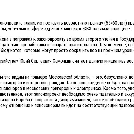
нопроекта планируют оставить возрастную границу (55/60 лет) пре
ом, услугами в сфере здравоохранения и ЖКХ по сниженной цене.
ена в поправках к законопроекту во время второго чтения в Госуд
тщательно проработаны в аппарате правительства. Тем не менее, с
 бюджетов, которые могут просто сохранить все на прежнем уровн
азийства» Юрий Сергеевич Самонкин считает данную инициативу ве
 мы это видим на примере Московской области, – это, безусловно, 
конных прав и интересов граждан. Такое нововведение пойдет на п
пенсионеров в московских пригородных электричках. Кроме того, у
Единственное, этот законопроект необходимо очень тщательно и акк
ъявлена борьба с возрастной дискриминацией, также необходимо р
рому отношение к пенсионерам выйдет на соответствующий правовой