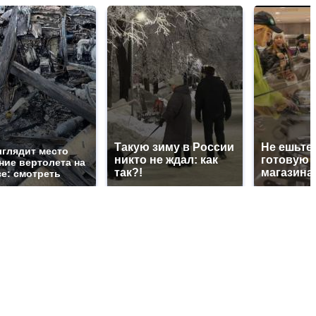
Такую зиму в России
Не ешьте 
ыглядит место
никто не ждал: как
готовую 
ние вертолета на
так?!
магазина
зе: смотреть