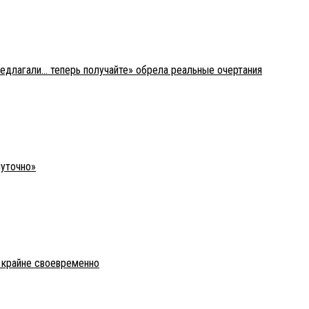
редлагали… теперь получайте» обрела реальные очертания
шуточно»
о крайне своевременно