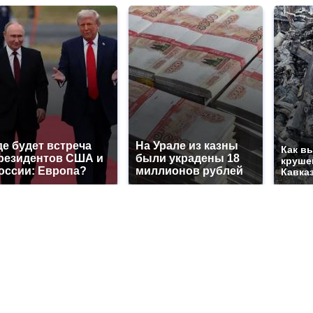
де будет встреча
На Урале из казны
Как в
резидентов США и
были украдены 18
круше
оссии: Европа?
миллионов рублей
Кавка