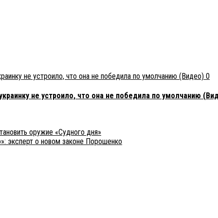
0
украинку не устроило, что она не победила по умолчанию (Ви
тановить оружие «Судного дня»
»: эксперт о новом законе Порошенко