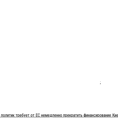
;
 политик требует от ЕС немедленно прекратить финансирование Ки