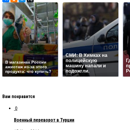
СМИ: В Химках на
полицейскую
Г
В магазинах России
машину напали и
п
ажиотаж из-за этого
подожгли.
Р
продукта: что купить?
Вам понравится
0
Военный переворот в Турции