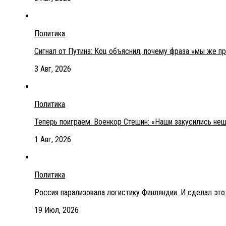
Политика
Сигнал от Путина: Коц объяснил, почему фраза «мы же п
3 Авг, 2026
Политика
Теперь поиграем. Военкор Стешин: «Наши закусились не
1 Авг, 2026
Политика
Россия парализовала логистику Финляндии. И сделал эт
19 Июл, 2026