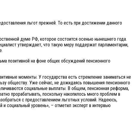
доставления льгот прежней. То есть при достижении данного
арственной думе РФ, которое состоится осенью нынешнего года.
пециалист утверждает, что такую меру поддержат парламентарии,
е.
сьма позитивной на фоне общих обсуждений пенсионного
позитивные моменты. У государства есть стремление заниматься не
ользу обществу. Уже сейчас, не дожидаясь повышения пенсионного
величиваются социальные выплаты. В общем, пенсионная реформа,
уратно прорабатывать, поскольку накопилось много проблем в
азобраться с предоставлением льготных условий. Надеюсь,
 и социальный уровень», – отметил эксперт в интервью