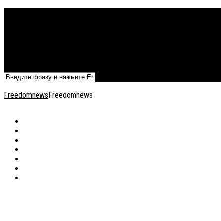
Политика
Экономика
Военный архив
Общество
Мнения
Добавить статью
Freedomnews
Freedomnews