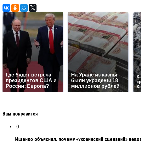
Где будет встреча
На Урале из казны
К
президентов США и
были украдены 18
к
России: Европа?
миллионов рублей
К
Вам понравится
0
Ищенко объяснил, почему «украинский сценарий» нево