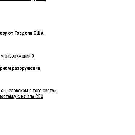
розу от Госдепа США
0
рном разоружении
 с «человеком с того света»
оставку с начала СВО