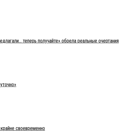
редлагали… теперь получайте» обрела реальные очертания
шуточно»
о крайне своевременно