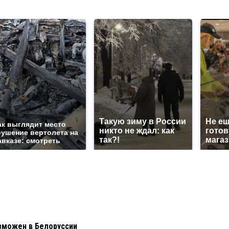
Такую зиму в России
Не еш
ак выглядит место
никто не ждал: как
готов
рушение вертолета на
так?!
магаз
авказе: смотреть
зможен в Белоруссии