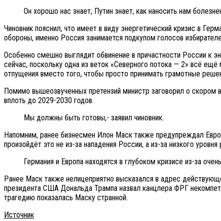
Он хорошо нас знает, Путин знает, как наносить нам болез
Чиновник пояснил, что имеет в виду энергетический кризис в Гер
обороны, именно Россия занимается подкупом голосов избирателей
Особенно смешно выглядит обвинение в причастности России к э
сейчас, поскольку одна из веток «Северного потока — 2» всё ещ
отпущения вместо того, чтобы просто принимать грамотные решен
Помимо вышеозвученных претензий министр заговорил о скором вт
вплоть до 2029-2030 годов.
Мы должны быть готовы,- заявил чиновник.
Напомним, ранее бизнесмен Илон Маск также предупреждал Европу
произойдёт это не из-за нападения России, а из-за низкого уровн
Германия и Европа находятся в глубоком кризисе из-за очен
Ранее Маск также нелицеприятно высказался в адрес действующе
президента США Дональда Трампа назвал канцлера ФРГ некомпетен
трагедию показалась Маску странной.
Источник