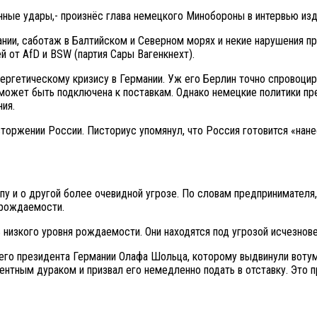
ненные удары,- произнёс глава немецкого Минобороны в интервью из
мании, саботаж в Балтийском и Северном морях и некие нарушения п
 от AfD и BSW (партия Сары Вагенкнехт).
нергетическому кризису в Германии. Уж его Берлин точно спровоц
ё может быть подключена к поставкам. Однако немецкие политики п
ия.
оржении России. Писториус упомянул, что Россия готовится «нане
 и о другой более очевидной угрозе. По словам предпринимателя, 
я рождаемости.
ь низкого уровня рождаемости. Они находятся под угрозой исчезнове
го президента Германии Олафа Шольца, которому выдвинули вотум
тным дураком и призвал его немедленно подать в отставку. Это п