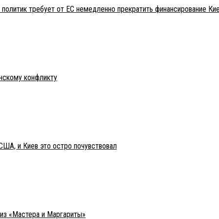
 политик требует от ЕС немедленно прекратить финансирование Ки
инскому конфликту
США, и Киев это остро почувствовал
 из «Мастера и Маргариты»