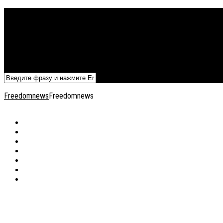
Политика
Экономика
Военный архив
Общество
Мнения
Добавить статью
Freedomnews
Freedomnews