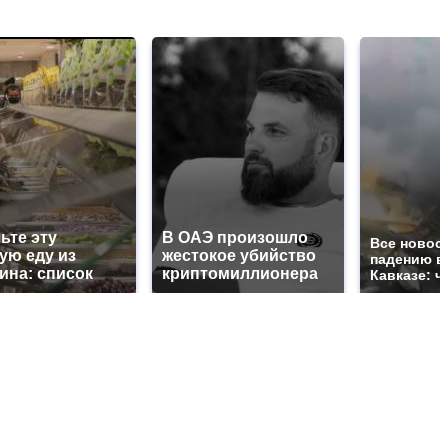
ьте эту
В ОАЭ произошло
Все новос
ую еду из
жестокое убийство
падению в
ина: список
криптомиллионера
Кавказе: ч