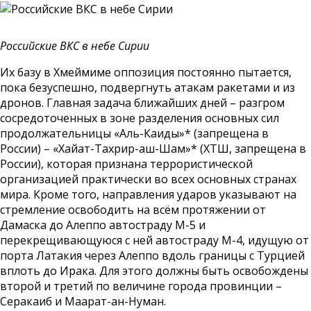
Российские ВКС в небе Сирии
Их базу в Хмеймиме оппозиция постоянно пытается,
пока безуспешно, подвергнуть атакам ракетами и из
дронов. Главная задача ближайших дней – разгром
сосредоточенных в зоне разделения основных сил
продолжательницы «Аль-Каиды»* (запрещена в
России) – «Хайат-Тахрир-аш-Шам»* (ХТШ, запрещена в
России), которая признана террористической
организацией практически во всех основных странах
мира. Кроме того, направления ударов указывают на
стремление освободить на всём протяжении от
Дамаска до Алеппо автостраду М-5 и
перекрещивающуюся с ней автостраду М-4, идущую от
порта Латакия через Алеппо вдоль границы с Турцией
вплоть до Ирака. Для этого должны быть освобождены
второй и третий по величине города провинции –
Серакаиб и Маарат-ан-Нуман.