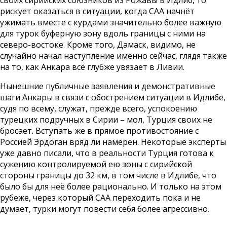
своих сирийских союзников из Рожавы в Идлиб, то
рискует оказаться в ситуации, когда САА начнёт
ужимать вместе с курдами значительно более важную
для турок буферную зону вдоль границы с ними на
северо-востоке. Кроме того, Дамаск, видимо, не
случайно начал наступление именно сейчас, глядя также
на то, как Анкара всё глубже увязает в Ливии.
Нынешние публичные заявления и демонстративные
шаги Анкары в связи с обострением ситуации в Идлибе,
судя по всему, служат, прежде всего, успокоению
турецких подручных в Сирии – мол, Турция своих не
бросает. Вступать же в прямое противостояние с
Россией Эрдоган вряд ли намерен. Некоторые эксперты
уже давно писали, что в реальности Турция готова к
сужению контролируемой ею зоны с сирийской
стороны границы до 32 км, в том числе в Идлибе, что
было бы для неё более рационально. И только на этом
рубеже, через который САА переходить пока и не
думает, турки могут повести себя более агрессивно.