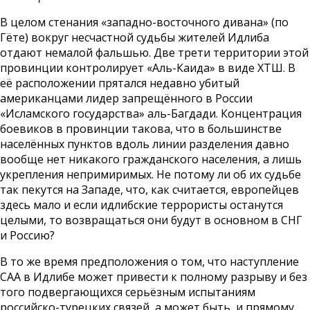
В целом стенания «западно-восточного дивана» (по
Гёте) вокруг несчастной судьбы жителей Идлиба
отдают немалой фальшью. Две трети территории этой
провинции контролирует «Аль-Каида» в виде ХТШ. В
её расположении прятался недавно убитый
американцами лидер запрещённого в России
«Исламского государства» аль-Багдади. Концентрация
боевиков в провинции такова, что в большинстве
населённых пунктов вдоль линии разделения давно
вообще нет никакого гражданского населения, а лишь
укрепления непримиримых. Не потому ли об их судьбе
так пекутся на Западе, что, как считается, европейцев
здесь мало и если идлибские террористы останутся
целыми, то возвращаться они будут в основном в СНГ
и Россию?
В то же время предположения о том, что наступление
САА в Идлибе может привести к полному разрыву и без
того подвергающихся серьёзным испытаниям
российско-турецких связей, а может быть, и прямому