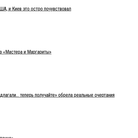
ША, и Киев это остро почувствовал
из «Мастера и Маргариты»
едлагали… теперь получайте» обрела реальные очертания