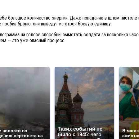
 себе большое количество энергии. Даже попадание в шлем пистолет
е пробив броню, они выведут из строя боевую единицу.
лограмма на голове способны вымотать солдата за несколько часо
нем — это уже опасный процесс.
Таких событий не
е новости по
В мага
было с 1945: чего
дению вертолета на
ажиотаж