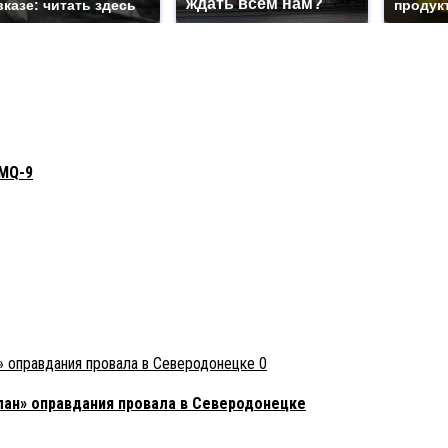
ждать всем нам?
вказе: читать здесь
продукт
 MQ-9
0
план» оправдания провала в Северодонецке