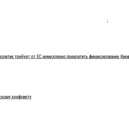
;
политик требует от ЕС немедленно прекратить финансирование Кие
нскому конфликту