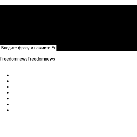
Политика
Экономика
Военный архив
Общество
Мнения
Добавить статью
Freedomnews
Freedomnews