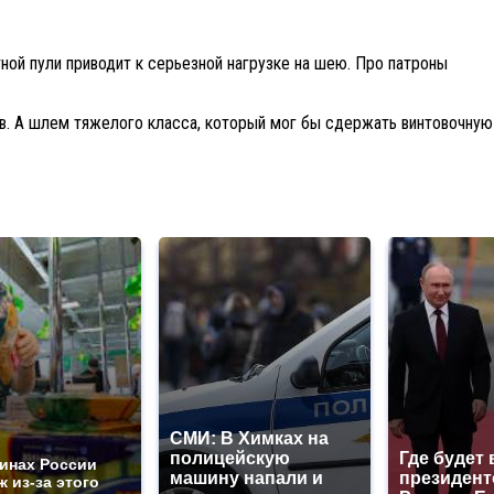
ной пули приводит к серьезной нагрузке на шею. Про патроны
в. А шлем тяжелого класса, который мог бы сдержать винтовочную
СМИ: В Химках на
полицейскую
Где будет 
зинах России
машину напали и
президент
 из-за этого