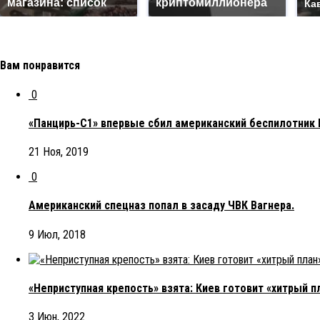
магазина: список
криптомиллионера
Ка
Вам понравится
0
«Панцирь-С1» впервые сбил американский беспилотник
21 Ноя, 2019
0
Американский спецназ попал в засаду ЧВК Вагнера.
9 Июл, 2018
«Неприступная крепость» взята: Киев готовит «хитрый 
3 Июн, 2022