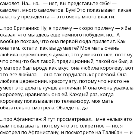
самолет. На… на… — нет, вы представьте себе! —
самолет, много самолетов. Бум! Это показывает, какая
власть у президента — это очень много власти.
…про Британию: Ну, я прилечу — скоро прилечу — я бы
сказал, что мы здесь еще немного побудем, но… А
вообще похоже, что она первой сюда прилетит. Как
она там, кстати, как вы думаете? Моя мать очень
любила церемонии, я думаю, это у меня от нее, потому
что отец-то был такой, традиционный, такой он был, а
у матери был вроде как вкус, она любила королеву, вот
это все любила — она так гордилась королевой. Она
любила церемонии, красоту эту, потому что никто не
умеет это делать лучше англичан. И она очень уважала
королеву, нравилась она ей. Каждый раз, когда
королеву показывали по телевизору, моя мать
обязательно смотрела. Обалдеть, да.
…про Афганистан: Я тут просматривал… мне нельзя это
вам показывать, потому что это секретное — но, я
смотрел по Афганистану, и посмотрите на Талибан — и