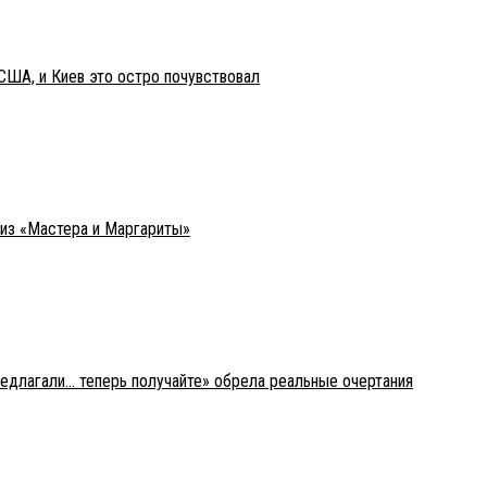
США, и Киев это остро почувствовал
 из «Мастера и Маргариты»
редлагали… теперь получайте» обрела реальные очертания