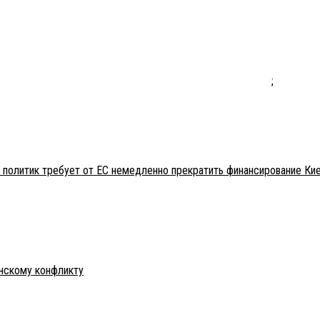
;
 политик требует от ЕС немедленно прекратить финансирование Ки
инскому конфликту