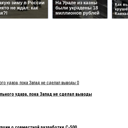
акую зиму в России
На Урале из казны
Как в
икто не ждал: как
были украдены 18
круше
ак?!
миллионов рублей
Кавка
0
льного удара, пока Запад не сделал выводы
рции о совместной разработке С-500