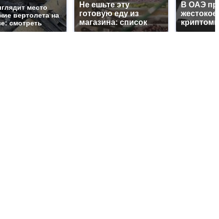
Не ешьте эту
В ОАЭ пр
ыглядит место
готовую еду из
жестокое
ние вертолета на
магазина: список
криптоми
зе: смотреть