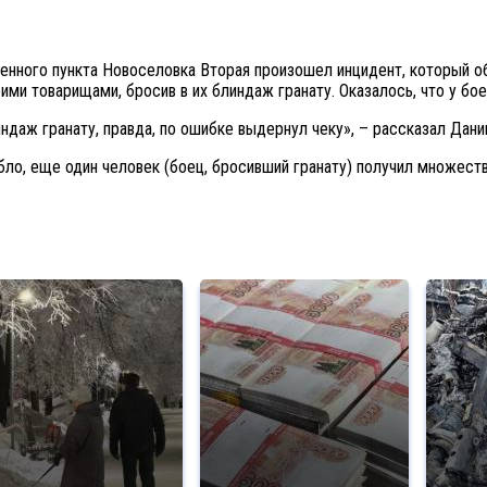
ленного пункта Новоселовка Вторая произошел инцидент, который о
ми товарищами, бросив в их блиндаж гранату. Оказалось, что у бо
даж гранату, правда, по ошибке выдернул чеку», – рассказал Дани
ло, еще один человек (боец, бросивший гранату) получил множест