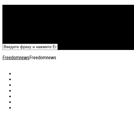
Политика
Экономика
Военный архив
Общество
Мнения
Добавить статью
Freedomnews
Freedomnews