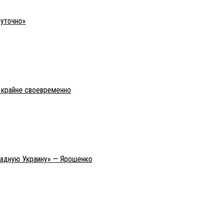
шуточно»
о крайне своевременно
ападную Украину» — Ярошенко