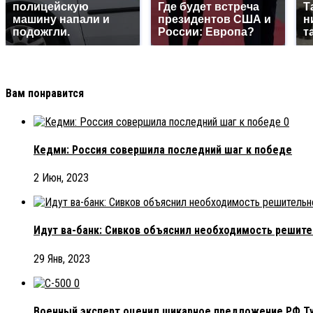
полицейскую
Где будет встреча
Т
машину напали и
президентов США и
н
подожгли.
России: Европа?
т
Вам понравится
0
Кедми: Россия совершила последний шаг к победе
2 Июн, 2023
Идут ва-банк: Сивков объяснил необходимость решите
29 Янв, 2023
0
Военный эксперт оценил шикарное предложение РФ Ту