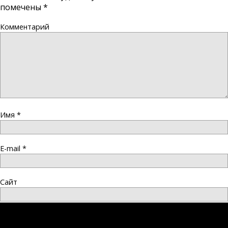
помечены
*
Комментарий
Имя
*
E-mail
*
Сайт
Сохранить моё имя, email и адрес сайта в этом браузере
для последующих моих комментариев.