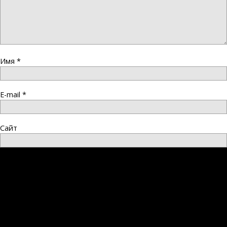
Имя
*
E-mail
*
Сайт
Сохранить моё имя, email и адрес сайта в этом браузере
для последующих моих комментариев.