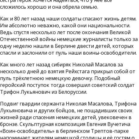
сложилось хорошо и она обрела семью.
Как и 80 лет назад наши солдаты спасают жизнь детям.
Им абсолютно неважно, какой они национальности.
Ведь спустя несколько лет после окончания Великой
Отечественной войны немецкие журналисты только за
одну неделю нашли в Берлине двести детей, которых
спасли и заслонили от пуль наши воины-освободители.
Как много лет назад сибиряк Николай Масалов за
несколько дней до взятия Рейхстага прикрыл собой от
пуль трёхлетнюю немецкую девочку. Подобный
геройский поступок тогда совершил советский солдат
Трифон Лукьянович из Белоруссии.
Подвиг гвардии сержанта Николая Масалова, Трифона
Лукьяновича и других бойцов, не пощадивших своих
жизней ради спасения немецких детей, увековечен в
бронзе. Скульптурная композиция Евгения Вучетича
«Воин-освободитель» в берлинском Трептов-парке
напоминает жителям немецкой столицы и её гостям о