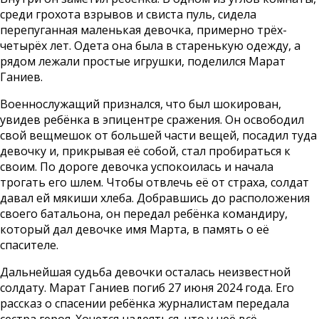
среди грохота взрывов и свиста пуль, сидела
перепуганная маленькая девочка, примерно трёх-
четырёх лет. Одета она была в старенькую одежду, а
рядом лежали простые игрушки, поделился Марат
Ганиев.
Военнослужащий признался, что был шокирован,
увидев ребёнка в эпицентре сражения. Он освободил
свой вещмешок от большей части вещей, посадил туда
девочку и, прикрывая её собой, стал пробираться к
своим. По дороге девочка успокоилась и начала
трогать его шлем. Чтобы отвлечь её от страха, солдат
давал ей мякиши хлеба. Добравшись до расположения
своего батальона, он передал ребёнка командиру,
который дал девочке имя Марта, в память о её
спасителе.
Дальнейшая судьба девочки осталась неизвестной
солдату. Марат Ганиев погиб 27 июня 2024 года. Его
рассказ о спасении ребёнка журналистам передала
сестра героя. Хочется надеяться, что у неё всё