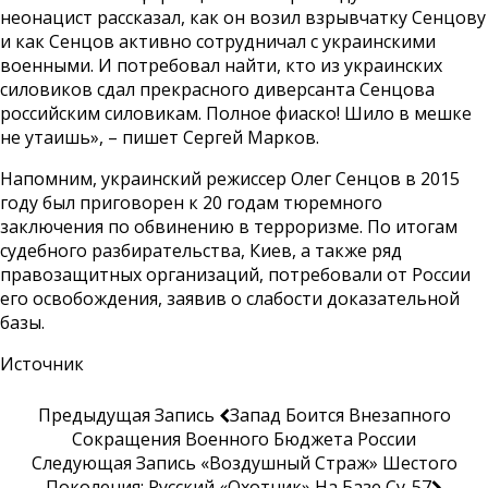
неонацист рассказал, как он возил взрывчатку Сенцову
и как Сенцов активно сотрудничал с украинскими
военными. И потребовал найти, кто из украинских
силовиков сдал прекрасного диверсанта Сенцова
российским силовикам. Полное фиаско! Шило в мешке
не утаишь», – пишет Сергей Марков.
Напомним, украинский режиссер Олег Сенцов в 2015
году был приговорен к 20 годам тюремного
заключения по обвинению в терроризме. По итогам
судебного разбирательства, Киев, а также ряд
правозащитных организаций, потребовали от России
его освобождения, заявив о слабости доказательной
базы.
Источник
Предыдущая Запись
Запад Боится Внезапного
Сокращения Военного Бюджета России
Следующая Запись
«Воздушный Страж» Шестого
Поколения: Русский «Охотник» На Базе Су-57